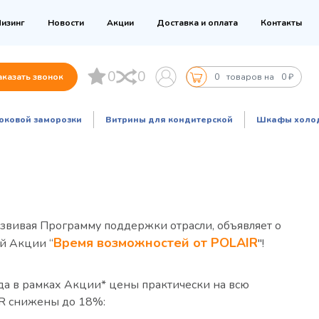
изинг
Новости
Акции
Доставка и оплата
Контакты
0
0
аказать звонок
0
товаров на
0 ₽
оковой заморозки
Витрины для кондитерской
Шкафы холо
звивая Программу поддержки отрасли, объявляет о
Время возможностей от POLAIR
й Акции “
"!
да в рамках Акции* цены практически на всю
R снижены до 18%: