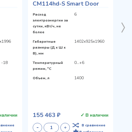
CM114hd-S Smart Door
рью
6
Расход
электроэнергии за
сутки, кВт/ч, не
более
x1996
1402x925x1960
Габаритные
размеры (Д х Ш х
В), мм
 -18
0…+6
Температурный
режим, °C
1400
Объем, л
155 463 ₽
наличии
✓ В наличии
авнение
В сравнение
ранное
В избранное