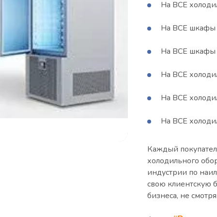
На ВСЕ холоди
На ВСЕ шкафы 
На ВСЕ шкафы 
На ВСЕ холоди
На ВСЕ холоди
На ВСЕ холоди
Каждый покупатель
холодильного обо
индустрии по наи
свою клиентскую б
бизнеса, не смотр