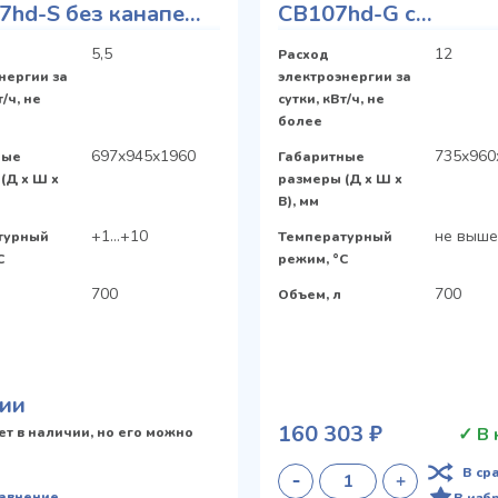
hd-S без канапе
CB107hd-G с
 Door с глухой
металлической две
5,5
12
Расход
ей дверью
нергии за
электроэнергии за
т/ч, не
сутки, кВт/ч, не
более
697x945x1960
735x960
ные
Габаритные
(Д х Ш х
размеры (Д х Ш х
В), мм
+1…+10
не выше
турный
Температурный
C
режим, °C
700
700
Объем, л
ии
160 303 ₽
✓ В 
ет в наличии, но его можно
В ср
равнение
В изб