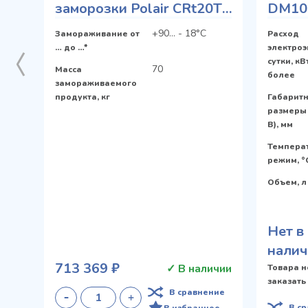
заморозки Polair CRt20T-
DM107
G
Smart
+90... - 18°С
Замораживание от
Расход
нижн
… до …*
электроэ
сутки, кВ
70
Масса
более
замораживаемого
продукта, кг
Габарит
размеры 
В), мм
Темпера
режим, °
Объем, л
Нет в
налич
713 369 ₽
✓ В наличии
Товара н
заказать
В сравнение
В с
В избранное