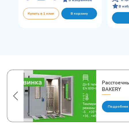
В из
Купить в 1 клик
В корзину
Расстоечн
BAKERY
Подробнее