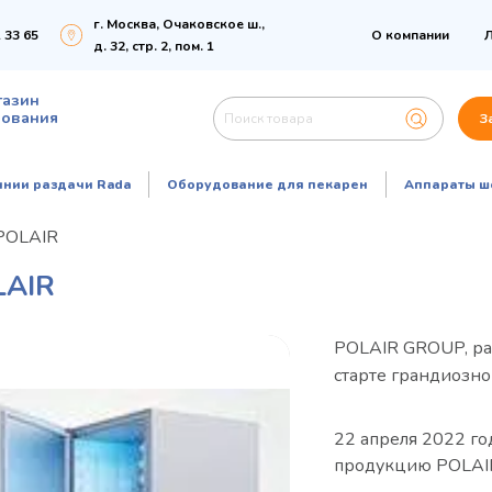
г. Москва, Очаковское ш.,
 33 65
О компании
Л
д. 32, стр. 2, пом. 1
газин
дования
З
инии раздачи Rada
Оборудование для пекарен
Аппараты ш
 POLAIR
AIR
POLAIR GROUP, ра
старте грандиозно
22 апреля 2022 го
продукцию POLAI