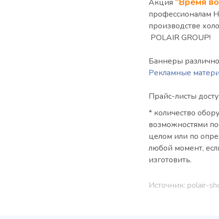
“Время в
Акция
профессионалам H
производстве холо
POLAIR GROUP!
Баннеры различног
Рекламные матери
Прайс-листы дост
* количество обор
возможностями по
целом или по опр
любой момент, есл
изготовить.
Источник: polair-sh