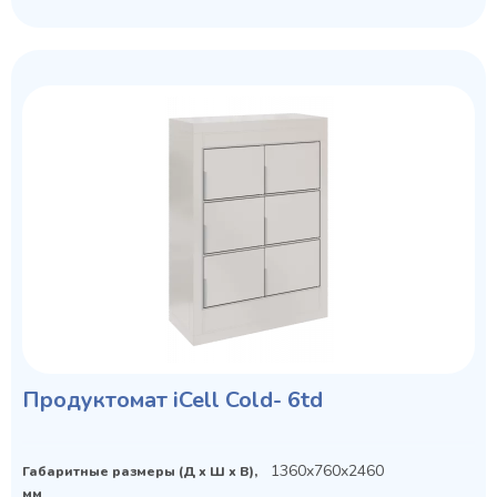
Продуктомат iCell Cold- 6td
1360x760x2460
Габаритные размеры (Д х Ш х В),
мм