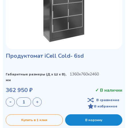
Продуктомат iCell Cold- 6sd
1360x760x2460
Габаритные размеры (Д х Ш х В),
мм
362 950 ₽
✓ В наличии
В сравнение
В избранное
Купить в 1 клик
В корзину