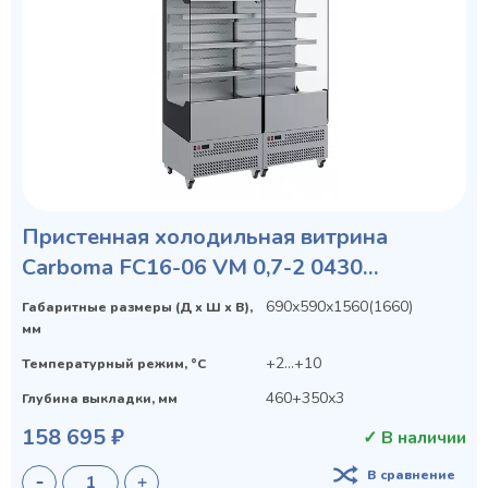
Пристенная холодильная витрина
Carboma FC16-06 VM 0,7-2 0430
(VIVARA)
690х590х1560(1660)
Габаритные размеры (Д х Ш х В),
мм
+2...+10
Температурный режим, °C
460+350х3
Глубина выкладки, мм
158 695 ₽
✓ В наличии
В сравнение