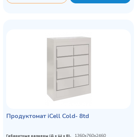
Продуктомат iCell Cold- 8td
1360x760x2460
Габаритные размеры (Д х Ш х В),