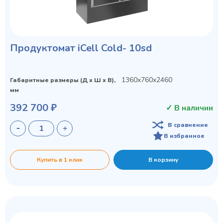
Продуктомат iCell Cold- 10sd
1360x760x2460
Габаритные размеры (Д х Ш х В),
мм
392 700 ₽
✓ В наличии
В сравнение
В избранное
Купить в 1 клик
В корзину