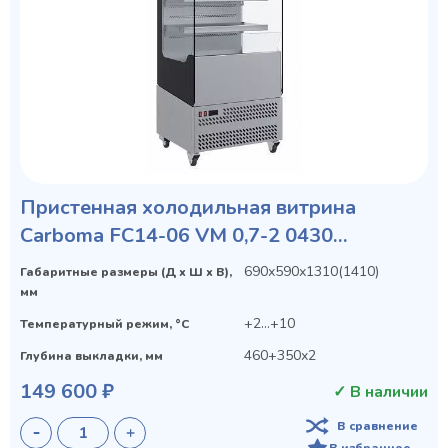
Пристенная холодильная витрина
Carboma FC14-06 VM 0,7-2 0430
(VIVARA)
690х590х1310(1410)
Габаритные размеры (Д х Ш х В),
мм
+2...+10
Температурный режим, °C
460+350х2
Глубина выкладки, мм
149 600 ₽
✓ В наличии
В сравнение