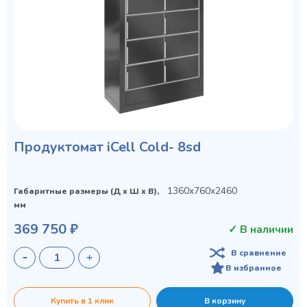
Продуктомат iCell Cold- 8sd
1360x760x2460
Габаритные размеры (Д х Ш х В),
мм
369 750 ₽
✓ В наличии
В сравнение
В избранное
Privacy notice
Купить в 1 клик
В корзину