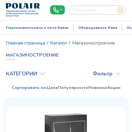
Официальный интернет-магазин
профессионального оборудования
бренда Polair
Пароконвектоматы и печи Radax
Оборудование Rada
Ли
Главная страница
/
Каталог
/
Магазиностроение
МАГАЗИНОСТРОЕНИЕ
КАТЕГОРИИ
Фильтр
Сортировать по:
Цене
Популярности
Новинки
Акции
Режим работы:
Пн..Пт: 9.00-18.00