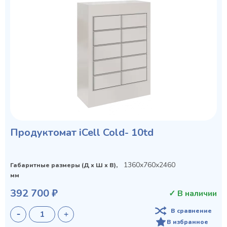
Продуктомат iCell Cold- 10td
1360x760x2460
Габаритные размеры (Д х Ш х В),
мм
392 700 ₽
✓ В наличии
В сравнение
В избранное