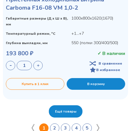
Carboma F16-08 VM 1,0-2
1000х800х1620(1670)
Габаритные размеры (Д х Ш х В),
мм
+1...+7
Температурный режим, °C
550 (полки 300/400/500)
Глубина выкладки, мм
193 800 ₽
✓ В наличии
В сравнение
В избранное
Купить в 1 клик
В корзину
Ещё товары
1
2
3
4
5