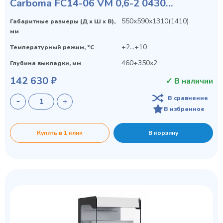
Carboma FC14-06 VM 0,6-2 0430
(VIVARA)
550х590х1310(1410)
Габаритные размеры (Д х Ш х В),
мм
+2...+10
Температурный режим, °C
460+350х2
Глубина выкладки, мм
142 630 ₽
✓ В наличии
В сравнение
В избранное
Купить в 1 клик
В корзину