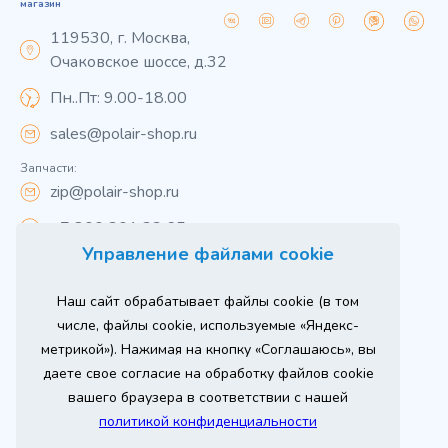
магазин
119530, г. Москва,
Очаковское шоссе, д.32
Пн..Пт: 9.00-18.00
sales@polair-shop.ru
Запчасти:
zip@polair-shop.ru
+7 800 301 33 65
Управление файлами cookie
Цены указаны для центрального региона.
Наш сайт обрабатывает файлы cookie (в том
Вся информация на сайте о товарах носит
справочный характер и не является публичной
числе, файлы cookie, используемые «Яндекс-
офертой в соответствии с пунктом 2 статьи 437 ГК РФ.
метрикой»). Нажимая на кнопку «Соглашаюсь», вы
Для получения подробной информации о наличии и
стоимости указанных товаров и (или) услуг,
даете свое согласие на обработку файлов cookie
пожалуйста, обращайтесь к менеджеру сайта по
телефону
вашего браузера в соответствии с нашей
При использовании материалов сайта ссылка
политикой конфиденциальности
обязательна.