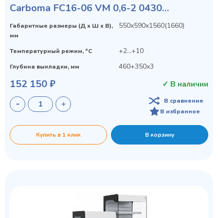
Carboma FC16-06 VM 0,6-2 0430
(VIVARA)
550х590х1560(1660)
Габаритные размеры (Д х Ш х В),
мм
+2...+10
Температурный режим, °C
460+350х3
Глубина выкладки, мм
152 150 ₽
✓ В наличии
В сравнение
В избранное
Купить в 1 клик
В корзину