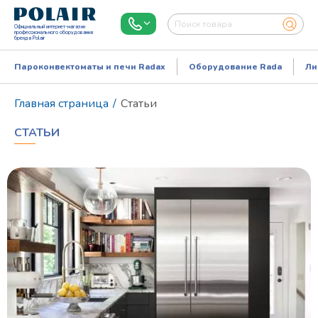
Официальный интернет-магазин
профессионального оборудования
бренда Polair
Пароконвектоматы и печи Radax
Оборудование Rada
Ли
Главная страница
/
Статьи
СТАТЬИ
Режим работы:
Пн..Пт: 9.00-18.00