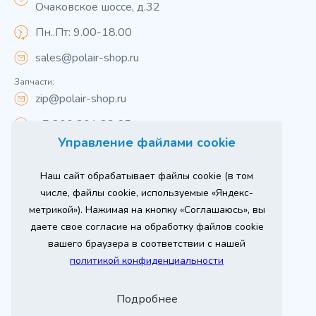
Очаковское шоссе, д.32
Пн..Пт: 9.00-18.00
sales@polair-shop.ru
Запчасти:
zip@polair-shop.ru
+7 800 301 33 65
Управление файлами cookie
Цены указаны для центрального региона.
Наш сайт обрабатывает файлы cookie (в том
Вся информация на сайте о товарах носит
справочный характер и не является публичной
числе, файлы cookie, используемые «Яндекс-
офертой в соответствии с пунктом 2 статьи 437 ГК РФ.
метрикой»). Нажимая на кнопку «Соглашаюсь», вы
Для получения подробной информации о наличии и
стоимости указанных товаров и (или) услуг,
даете свое согласие на обработку файлов cookie
пожалуйста, обращайтесь к менеджеру сайта по
телефону
вашего браузера в соответствии с нашей
При использовании материалов сайта ссылка
политикой конфиденциальности
обязательна.
Политика конфиденциальности
Подробнее
ыгодный
юбое
Продвижение сайта
Оставь заявку
изинг
борудование