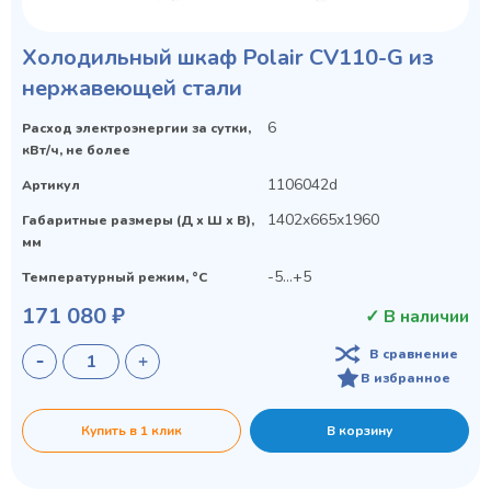
Холодильный шкаф Polair CV110-G из
нержавеющей стали
6
Расход электроэнергии за сутки,
кВт/ч, не более
1106042d
Артикул
1402x665x1960
Габаритные размеры (Д х Ш х В),
мм
-5…+5
Температурный режим, °C
171 080 ₽
✓ В наличии
В сравнение
В избранное
Купить в 1 клик
В корзину