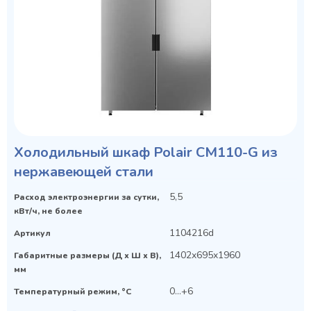
Холодильный шкаф Polair CM110-G из
нержавеющей стали
5,5
Расход электроэнергии за сутки,
кВт/ч, не более
1104216d
Артикул
1402x695x1960
Габаритные размеры (Д х Ш х В),
мм
0…+6
Температурный режим, °C