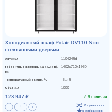
Холодильный шкаф Polair DV110-S со
стеклянными дверьми
1104245d
Артикул
1402x710x1960
Габаритные размеры (Д х Ш х В),
мм
-5…+5
Температурный режим, °C
1000
Объем, л
123 947 ₽
✓ В наличии
В сравнение
В избранное