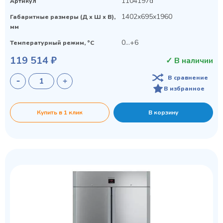
1104197d
Артикул
1402x695x1960
Габаритные размеры (Д х Ш х В),
мм
0…+6
Температурный режим, °C
119 514 ₽
✓ В наличии
В сравнение
В избранное
Купить в 1 клик
В корзину