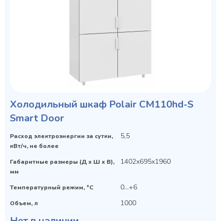
Холодильный шкаф Polair CM110hd-S
Smart Door
5,5
Расход электроэнергии за сутки,
кВт/ч, не более
1402x695x1960
Габаритные размеры (Д х Ш х В),
мм
0…+6
Температурный режим, °C
1000
Объем, л
Нет в наличии