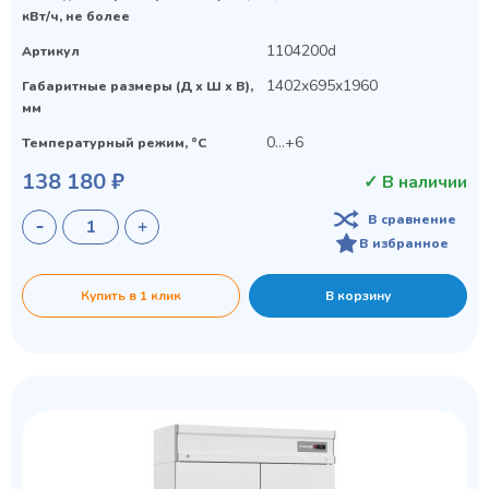
кВт/ч, не более
1104200d
Артикул
1402x695x1960
Габаритные размеры (Д х Ш х В),
мм
0…+6
Температурный режим, °C
138 180 ₽
✓ В наличии
В сравнение
В избранное
Купить в 1 клик
В корзину