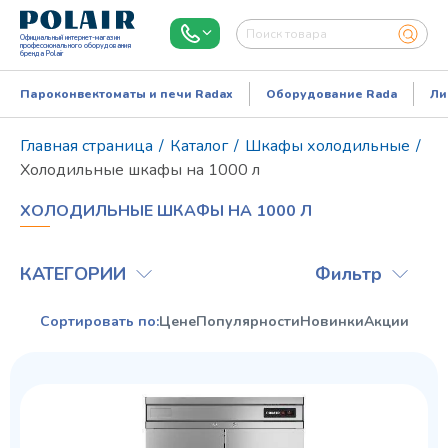
Официальный интернет-магазин
профессионального оборудования
бренда Polair
Пароконвектоматы и печи Radax
Оборудование Rada
Ли
Главная страница
/
Каталог
/
Шкафы холодильные
/
Холодильные шкафы на 1000 л
ХОЛОДИЛЬНЫЕ ШКАФЫ НА 1000 Л
КАТЕГОРИИ
Фильтр
Сортировать по:
Цене
Популярности
Новинки
Акции
Режим работы:
Пн..Пт: 9.00-18.00