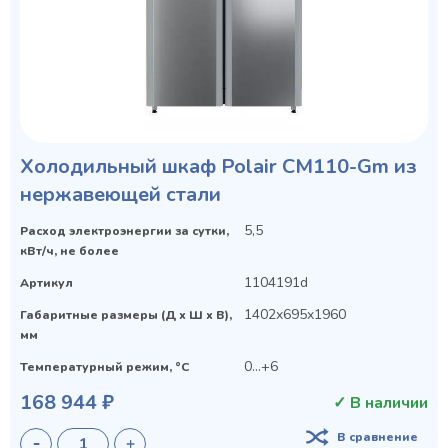
Холодильный шкаф Polair CM110-Gm из
нержавеющей стали
Privacy notice
5,5
Расход электроэнергии за сутки,
кВт/ч, не более
1104191d
Артикул
1402x695x1960
Габаритные размеры (Д х Ш х В),
мм
0…+6
Температурный режим, °C
168 944 ₽
✓ В наличии
В сравнение