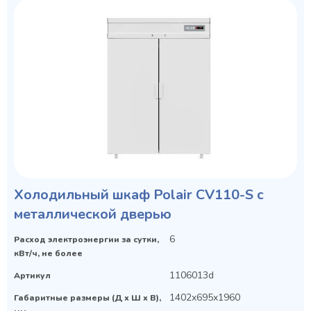
Холодильный шкаф Polair CV110-S с
металлической дверью
6
Расход электроэнергии за сутки,
кВт/ч, не более
1106013d
Артикул
1402x695x1960
Габаритные размеры (Д х Ш х В),