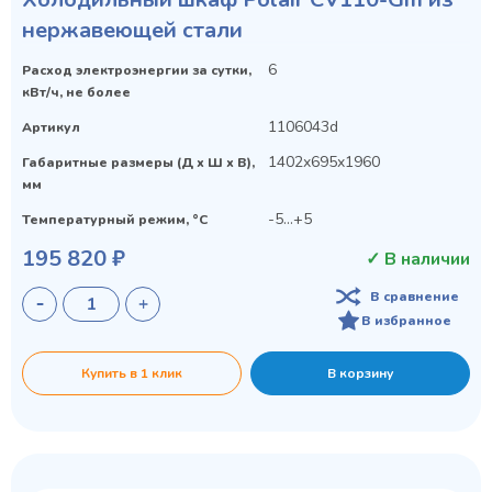
нержавеющей стали
6
Расход электроэнергии за сутки,
кВт/ч, не более
1106043d
Артикул
1402x695x1960
Габаритные размеры (Д х Ш х В),
мм
-5…+5
Температурный режим, °C
195 820 ₽
✓ В наличии
В сравнение
В избранное
Купить в 1 клик
В корзину