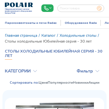
Официальный интернет-магазин
профессионального оборудования
бренда Polair
Пароконвектоматы и печи Radax
Оборудование Rada
Ли
Главная страница
/
Каталог
/
Холодильные столы
/
Столы холодильные Юбилейная серия - 30 лет
СТОЛЫ ХОЛОДИЛЬНЫЕ ЮБИЛЕЙНАЯ СЕРИЯ - 30
ЛЕТ
КАТЕГОРИИ
Фильтр
Режим работы:
Пн..Пт: 9.00-18.00
Сортировать по:
Цене
Популярности
Новинки
Акции