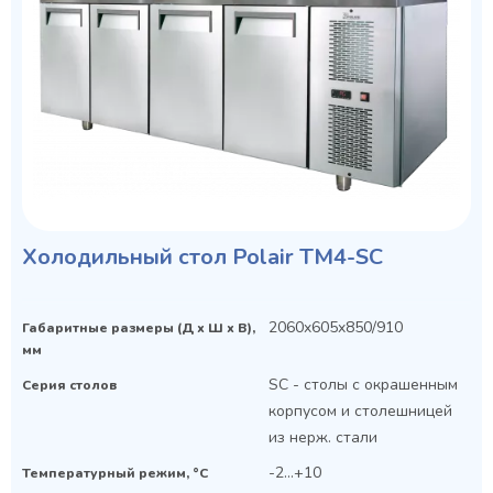
Холодильный стол Polair TM4-SC
2060x605x850/910
Габаритные размеры (Д х Ш х В),
мм
SC - столы с окрашенным
Серия столов
корпусом и столешницей
из нерж. стали
-2...+10
Температурный режим, °C