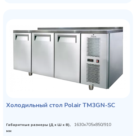
Холодильный стол Polair TM3GN-SC
1630x705x850/910
Габаритные размеры (Д х Ш х В),
мм