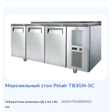
Морозильный стол Polair TB3GN-SC
1630x705x850/910
Габаритные размеры (Д х Ш х В),
мм