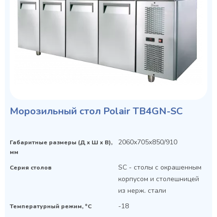
Морозильный стол Polair TB4GN-SC
2060x705x850/910
Габаритные размеры (Д х Ш х В),
мм
SC - столы с окрашенным
Серия столов
корпусом и столешницей
из нерж. стали
-18
Температурный режим, °C