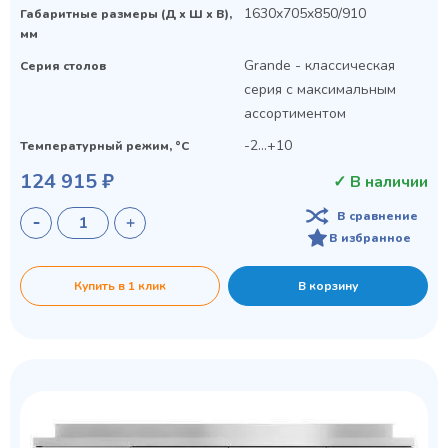
1630x705x850/910
Габаритные размеры (Д х Ш х В),
мм
Grande - классическая
Серия столов
серия с максимальным
ассортиментом
-2...+10
Температурный режим, °C
124 915 ₽
✓ В наличии
В сравнение
В избранное
Купить в 1 клик
В корзину