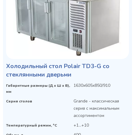
Холодильный стол Polair TD3-G со
стеклянными дверьми
1630x605x850/910
Габаритные размеры (Д х Ш х В),
мм
Grande - классическая
Серия столов
серия с максимальным
ассортиментом
+1...+10
Температурный режим, °C
400
Объем, л