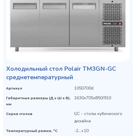
Холодильный стол Polair TM3GN-GС
Privacy notice
среднетемпературный
1050700d
Артикул
1630x705x850/910
Габаритные размеры (Д х Ш х В),
мм
GC - столы кубического
Серия столов
дизайна
-2...+10
Температурный режим, °C