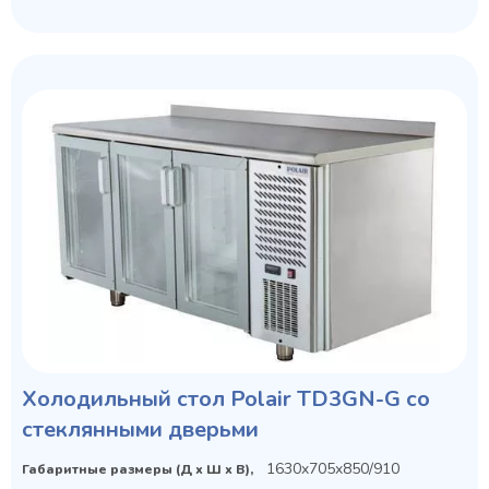
Холодильный стол Polair TD3GN-G со
стеклянными дверьми
1630x705x850/910
Габаритные размеры (Д х Ш х В),