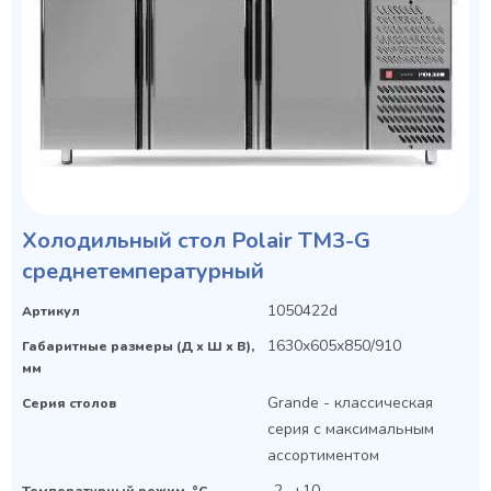
Холодильный стол Polair TM3-G
среднетемпературный
1050422d
Артикул
1630x605x850/910
Габаритные размеры (Д х Ш х В),
мм
Grande - классическая
Серия столов
серия с максимальным
ассортиментом
-2...+10
Температурный режим, °C