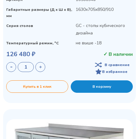
1630x705x850/910
Габаритные размеры (Д х Ш х В),
мм
GC - столы кубического
Серия столов
дизайна
не выше -18
Температурный режим, °C
126 480 ₽
✓ В наличии
В сравнение
В избранное
Купить в 1 клик
В корзину