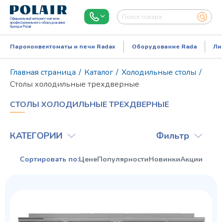
Официальный интернет-магазин
профессионального оборудования
бренда Polair
Пароконвектоматы и печи Radax
Оборудование Rada
Ли
Главная страница
/
Каталог
/
Холодильные столы
/
Столы холодильные трехдверные
СТОЛЫ ХОЛОДИЛЬНЫЕ ТРЕХДВЕРНЫЕ
КАТЕГОРИИ
Фильтр
Сортировать по:
Цене
Популярности
Новинки
Акции
Режим работы:
Пн..Пт: 9.00-18.00