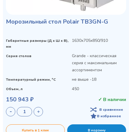
Морозильный стол Polair TB3GN-G
1630x705x850/910
Габаритные размеры (Д х Ш х В),
мм
Grande - классическая
Серия столов
серия с максимальным
ассортиментом
не выше -18
Температурный режим, °C
450
Объем, л
150 943 ₽
✓ В наличии
В сравнение
В избранное
Купить в 1 клик
В корзину