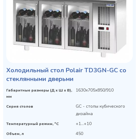
Холодильный стол Polair TD3GN-GC со
стеклянными дверьми
1630x705x850/910
Габаритные размеры (Д х Ш х В),
мм
GC - столы кубического
Серия столов
дизайна
+1...+10
Температурный режим, °C
450
Объем, л