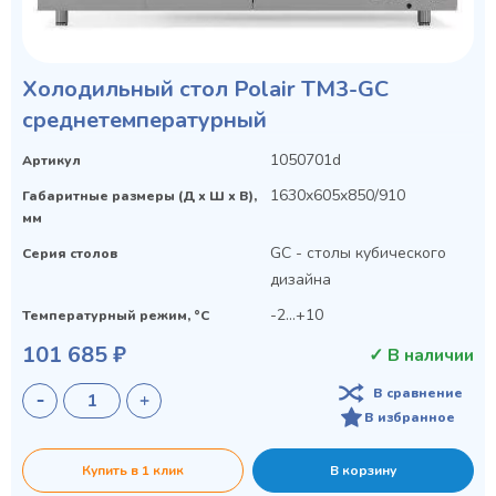
Холодильный стол Polair TM3-GС
среднетемпературный
1050701d
Артикул
1630x605x850/910
Габаритные размеры (Д х Ш х В),
мм
GC - столы кубического
Серия столов
дизайна
-2...+10
Температурный режим, °C
101 685 ₽
✓ В наличии
В сравнение
В избранное
Купить в 1 клик
В корзину