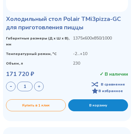
Холодильный стол Polair TMi3pizza-GC
для приготовления пиццы
1375x600x850/1000
Габаритные размеры (Д х Ш х В),
мм
-2...+10
Температурный режим, °C
230
Объем, л
171 720 ₽
✓ В наличии
В сравнение
В избранное
Купить в 1 клик
В корзину