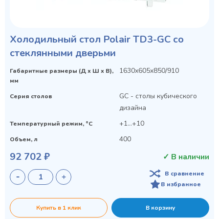
Холодильный стол Polair TD3-GC со
стеклянными дверьми
1630x605x850/910
Габаритные размеры (Д х Ш х В),
мм
GC - столы кубического
Серия столов
дизайна
+1...+10
Температурный режим, °C
400
Объем, л
92 702 ₽
✓ В наличии
В сравнение
В избранное
Купить в 1 клик
В корзину