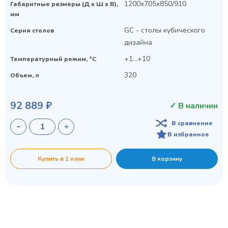
1200x705x850/910
Габаритные размеры (Д х Ш х В),
мм
GC - столы кубического
Серия столов
дизайна
+1...+10
Температурный режим, °C
320
Объем, л
92 889 ₽
✓ В наличии
В сравнение
В избранное
Купить в 1 клик
В корзину