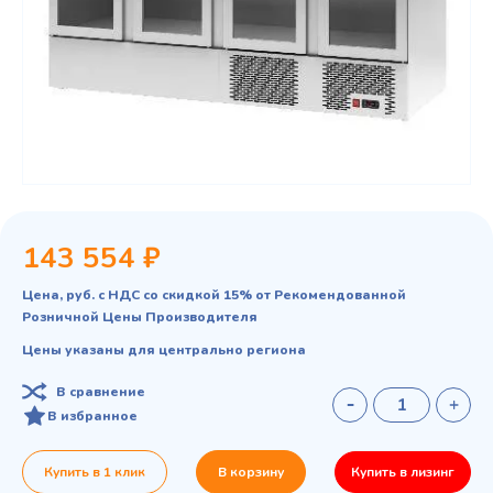
143 554 ₽
Цена, руб. с НДС со скидкой 15% от Рекомендованной
Розничной Цены Производителя
Цены указаны для центрально региона
В сравнение
В избранное
Купить в 1 клик
В корзину
Купить в лизинг