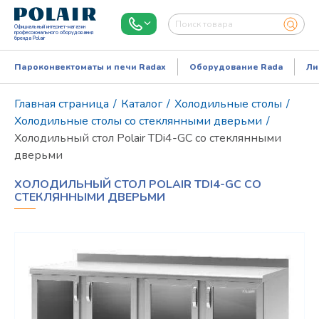
Официальный интернет-магазин
профессионального оборудования
бренда Polair
Пароконвектоматы и печи Radax
Оборудование Rada
Ли
Главная страница
/
Каталог
/
Холодильные столы
/
Холодильные столы со стеклянными дверьми
/
Холодильный стол Polair TDi4-GC со стеклянными
дверьми
ХОЛОДИЛЬНЫЙ СТОЛ POLAIR TDI4-GC СО
СТЕКЛЯННЫМИ ДВЕРЬМИ
Режим работы:
Пн..Пт: 9.00-18.00