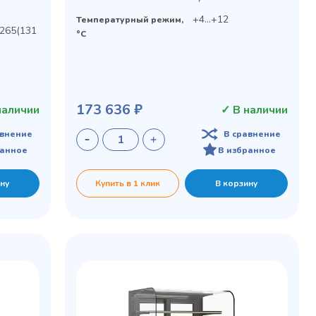
+4...+12
Температурный режим,
265(131
°C
173 636 ₽
наличии
✓ В наличии
авнение
В сравнение
ранное
В избранное
ну
Купить в 1 клик
В корзину