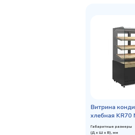
Витрина конди
хлебная KR70 
Bread (9005-01
Габаритные размеры
(Д х Ш х В), мм