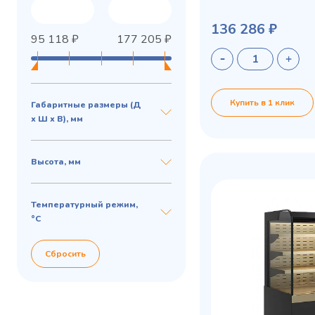
136 286 ₽
95 118
₽
177 205
₽
Купить в 1 клик
Габаритные размеры (Д
х Ш х В), мм
Высота, мм
Privacy notice
Температурный режим,
°C
Сбросить