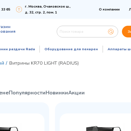
г. Москва, Очаковское ш.,
 33 65
О компании
Л
д. 32, стр. 2, пом. 1
газин
дования
З
инии раздачи Rada
Оборудование для пекарен
Аппараты ш
ой
/
Витрины KR70 LIGHT (RADIUS)
ене
Популярности
Новинки
Акции