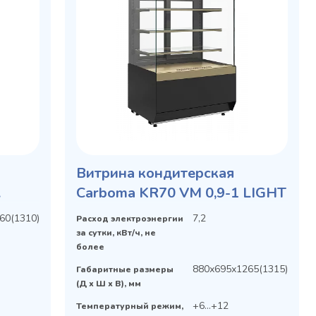
Витрина кондитерская
Carboma KR70 VM 0,9-1 LIGHT
60(1310)
7,2
Расход электроэнергии
за сутки, кВт/ч, не
более
880х695х1265(1315)
Габаритные размеры
(Д х Ш х В), мм
+6...+12
Температурный режим,