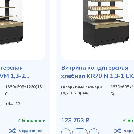
терская
Витрина кондитерская
VM 1,3-2
хлебная KR70 N 1,3-1 L
крытая
Bread (9005-0109)
1330х695х1260(131
1330х695х1
Габаритные размеры
(Д х Ш х В), мм
0)
5)
+4...+12
,
123 753 ₽
✓ В наличии
✓ В 
В сравнение
В ср