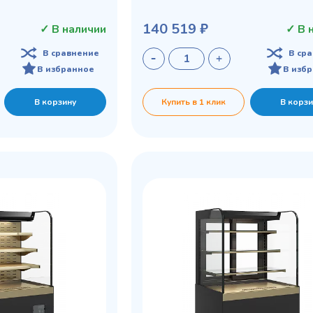
140 519 ₽
✓ В наличии
✓ В 
В сравнение
В ср
В избранное
В изб
В корзину
Купить в 1 клик
В корзи