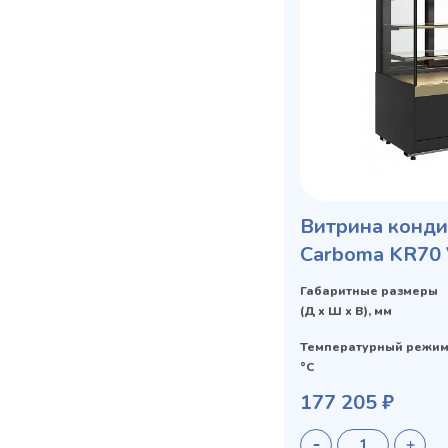
Витрина конди
Carboma KR70 
STANDARD от
Габаритные размеры
(Д х Ш х В), мм
Температурный режим
°C
177 205 ₽