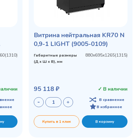
Витрина нейтральная KR70 N
0,9-1 LIGHT (9005-0109)
60(1310)
880х695х1265(1315)
Габаритные размеры
(Д х Ш х В), мм
95 118 ₽
наличии
✓ В наличии
авнение
В сравнение
ранное
В избранное
ну
Купить в 1 клик
В корзину