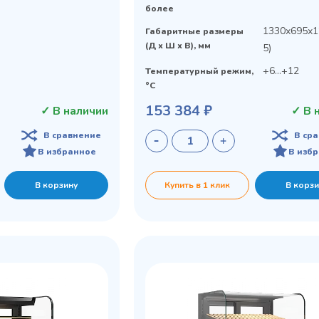
более
1330х695х1
Габаритные размеры
(Д х Ш х В), мм
5)
+6...+12
Температурный режим,
°C
153 384 ₽
✓ В наличии
✓ В 
В сравнение
В ср
В избранное
В изб
В корзину
Купить в 1 клик
В корзи