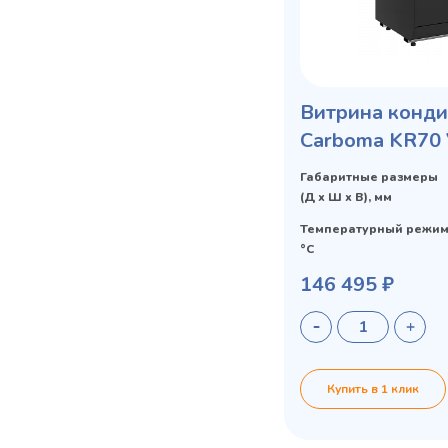
Витрина конди
Carboma KR70 
STANDARD отк
Габаритные размеры
(Д х Ш х В), мм
Температурный режим
°C
146 495 ₽
Купить в 1 клик