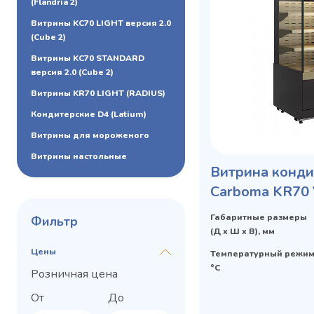
(Flandria 2)
Витрины KC70 LIGHT версия 2.0
(Cube 2)
Витрины KC70 STANDARD
версия 2.0 (Cube 2)
Витрины KR70 LIGHT (RADIUS)
Кондитерские D4 (Latium)
Витрины для мороженого
Витрины настольные
Витрина конди
Carboma KR70 
STANDARD отк
Габаритные размеры
Фильтр
(Д х Ш х В), мм
Цены
Температурный режим
°C
Розничная цена
От
До