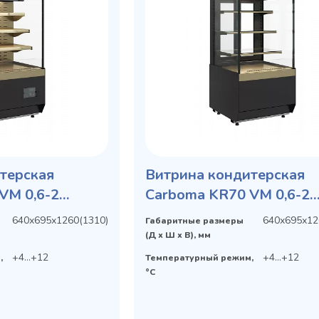
терская
Витрина кондитерская
VM 0,6-2
Carboma KR70 VM 0,6-2
рытая, горка
STANDARD открытая
640х695х1260(1310)
640х695х12
Габаритные размеры
(Д х Ш х В), мм
+4...+12
+4...+12
,
Температурный режим,
°C