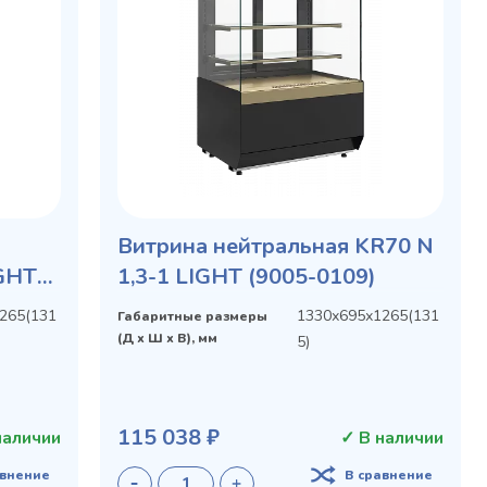
Витрина нейтральная KR70 N
IGHT
1,3-1 LIGHT (9005-0109)
265(131
1330х695х1265(131
Габаритные размеры
(Д х Ш х В), мм
5)
115 038 ₽
наличии
✓ В наличии
авнение
В сравнение