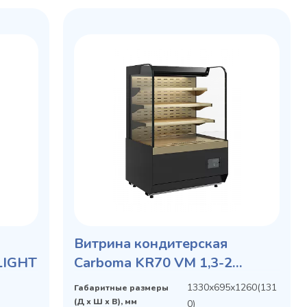
Витрина кондитерская
LIGHT
Carboma KR70 VM 1,3-2
STANDARD открытая, горка
1330х695х1260(131
Габаритные размеры
(Д х Ш х В), мм
0)