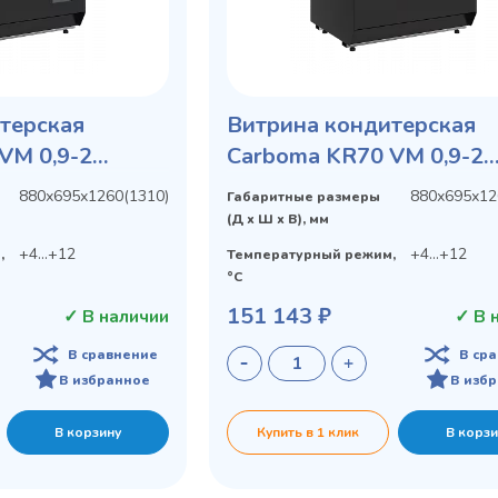
терская
Витрина кондитерская
VM 0,9-2
Carboma KR70 VM 0,9-2
рытая, горка
STANDARD открытая
880х695х1260(1310)
880х695х12
Габаритные размеры
(Д х Ш х В), мм
+4...+12
+4...+12
,
Температурный режим,
°C
151 143 ₽
✓ В наличии
✓ В 
В сравнение
В ср
В избранное
В изб
В корзину
Купить в 1 клик
В корзи