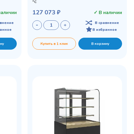
°C
127 073 ₽
наличии
✓ В наличии
авнение
В сравнение
ранное
В избранное
ну
Купить в 1 клик
В корзину