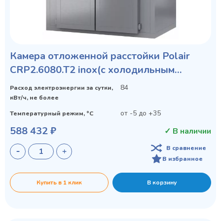
Privacy notice
Камера отложенной расстойки Polair
CRP2.6080.T2 inox(с холодильным
агрегатом)
84
Расход электроэнергии за сутки,
кВт/ч, не более
от -5 до +35
Температурный режим, °C
588 432 ₽
✓ В наличии
В сравнение
В избранное
Купить в 1 клик
В корзину