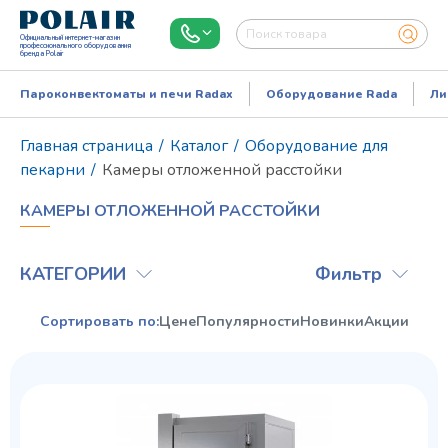
Официальный интернет-магазин
профессионального оборудования
бренда Polair
Пароконвектоматы и печи Radax
Оборудование Rada
Ли
Главная страница
/
Каталог
/
Оборудование для
пекарни
/
Камеры отложенной расстойки
КАМЕРЫ ОТЛОЖЕННОЙ РАССТОЙКИ
КАТЕГОРИИ
Фильтр
Сортировать по:
Цене
Популярности
Новинки
Акции
Режим работы:
Пн..Пт: 9.00-18.00