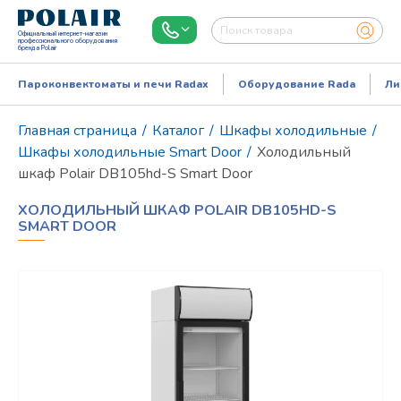
Официальный интернет-магазин
профессионального оборудования
бренда Polair
Пароконвектоматы и печи Radax
Оборудование Rada
Ли
Главная страница
/
Каталог
/
Шкафы холодильные
/
Шкафы холодильные Smart Door
/
Холодильный
шкаф Polair DB105hd-S Smart Door
ХОЛОДИЛЬНЫЙ ШКАФ POLAIR DB105HD-S
SMART DOOR
Режим работы:
Пн..Пт: 9.00-18.00