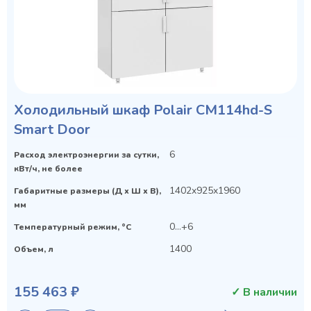
Холодильный шкаф Polair CM114hd-S
Smart Door
6
Расход электроэнергии за сутки,
кВт/ч, не более
1402x925x1960
Габаритные размеры (Д х Ш х В),
мм
0…+6
Температурный режим, °C
1400
Объем, л
155 463 ₽
✓ В наличии