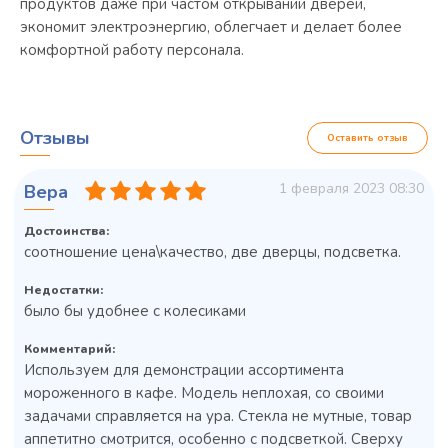
продуктов даже при частом открывании дверей,
экономит электроэнергию, облегчает и делает более
комфортной работу персонала.
Отзывы
Оставить отзыв
1 февраля 2023 08:30
Вера
Достоинства:
соотношение цена\качество, две дверцы, подсветка.
Недостатки:
было бы удобнее с колесиками
Комментарий:
Используем для демонстрации ассортимента
мороженного в кафе. Модель неплохая, со своими
задачами справляется на ура. Стекла не мутные, товар
аппетитно смотрится, особенно с подсветкой. Сверху
Колода разрубочная КР-5/5