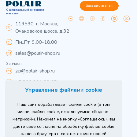
Заказать звонок
Официальный интернет-
магазин
119530, г. Москва,
Очаковское шоссе, д.32
Пн..Пт: 9.00-18.00
sales@polair-shop.ru
Запчасти:
zip@polair-shop.ru
+7 800 301 33 65
Управление файлами cookie
Цены указаны для центрального региона.
Наш сайт обрабатывает файлы cookie (в том
Вся информация на сайте о товарах носит
справочный характер и не является публичной
числе, файлы cookie, используемые «Яндекс-
офертой в соответствии с пунктом 2 статьи 437 ГК РФ.
метрикой»). Нажимая на кнопку «Соглашаюсь», вы
Для получения подробной информации о наличии и
стоимости указанных товаров и (или) услуг,
даете свое согласие на обработку файлов cookie
пожалуйста, обращайтесь к менеджеру сайта по
телефону
вашего браузера в соответствии с нашей