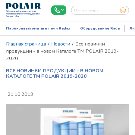
Официальный интернет-магазин
профессионального оборудования
бренда Polair
Пароконвектоматы и печи Radax
Оборудование Rada
Ли
Главная страница
/
Новости
/
Все новинки
продукции - в новом Каталоге ТМ POLAIR 2019-
2020
ВСЕ НОВИНКИ ПРОДУКЦИИ - В НОВОМ
КАТАЛОГЕ ТМ POLAIR 2019-2020
21.10.2019
Режим работы:
Пн..Пт: 9.00-18.00