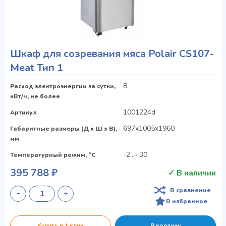
Шкаф для созревания мяса Polair CS107-
Meat Тип 1
8
Расход электроэнергии за сутки,
кВт/ч, не более
1001224d
Артикул
697x1005x1960
Габаритные размеры (Д х Ш х В),
мм
-2…+30
Температурный режим, °C
395 788 ₽
✓ В наличии
В сравнение
В избранное
Купить в 1 клик
В корзину