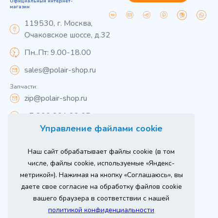
Официальный интернет-
магазин
119530, г. Москва,
Очаковское шоссе, д.32
Пн..Пт: 9.00-18.00
sales@polair-shop.ru
Запчасти:
zip@polair-shop.ru
+7 800 301 33 65
Управление файлами cookie
Цены указаны для центрального региона.
Наш сайт обрабатывает файлы cookie (в том
Вся информация на сайте о товарах носит
справочный характер и не является публичной
числе, файлы cookie, используемые «Яндекс-
офертой в соответствии с пунктом 2 статьи 437 ГК РФ.
метрикой»). Нажимая на кнопку «Соглашаюсь», вы
Для получения подробной информации о наличии и
стоимости указанных товаров и (или) услуг,
даете свое согласие на обработку файлов cookie
пожалуйста, обращайтесь к менеджеру сайта по
телефону
вашего браузера в соответствии с нашей
При использовании материалов сайта ссылка
политикой конфиденциальности
обязательна.