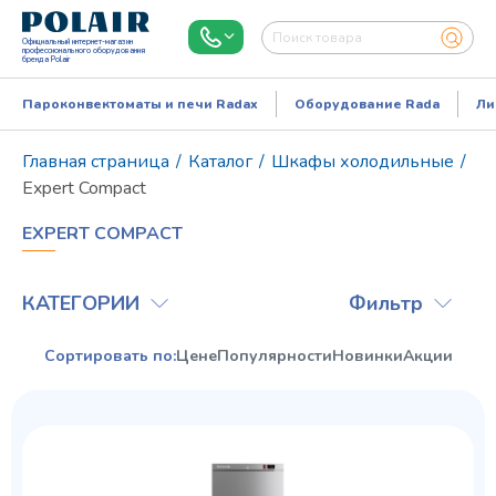
Официальный интернет-магазин
профессионального оборудования
бренда Polair
Пароконвектоматы и печи Radax
Оборудование Rada
Ли
Главная страница
/
Каталог
/
Шкафы холодильные
/
Expert Compact
EXPERT COMPACT
КАТЕГОРИИ
Фильтр
Сортировать по:
Цене
Популярности
Новинки
Акции
Режим работы:
Пн..Пт: 9.00-18.00