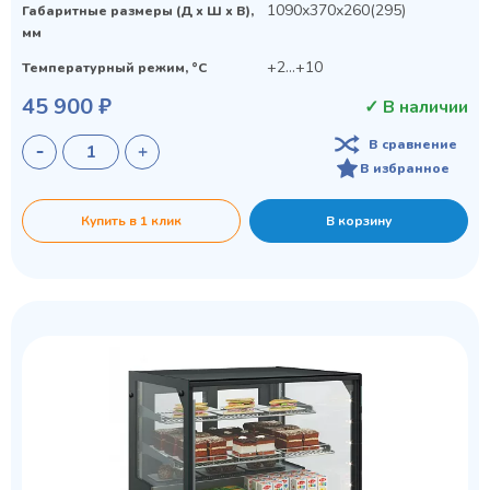
1090х370х260(295)
Габаритные размеры (Д х Ш х В),
мм
+2...+10
Температурный режим, °C
45 900 ₽
✓ В наличии
В сравнение
В избранное
Купить в 1 клик
В корзину