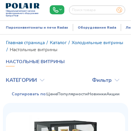
Официальный интернет-магазин
профессионального оборудования
бренда Polair
Пароконвектоматы и печи Radax
Оборудование Rada
Ли
Главная страница
/
Каталог
/
Холодильные витрины
/
Настольные витрины
НАСТОЛЬНЫЕ ВИТРИНЫ
КАТЕГОРИИ
Фильтр
Сортировать по:
Цене
Популярности
Новинки
Акции
Режим работы:
Пн..Пт: 9.00-18.00