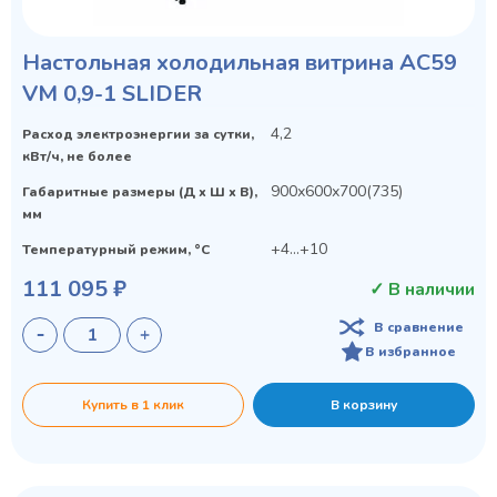
Настольная холодильная витрина AC59
VM 0,9-1 SLIDER
4,2
Расход электроэнергии за сутки,
кВт/ч, не более
900х600х700(735)
Габаритные размеры (Д х Ш х В),
мм
+4...+10
Температурный режим, °C
111 095 ₽
✓ В наличии
В сравнение
В избранное
Купить в 1 клик
В корзину