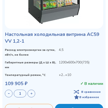
Настольная холодильная витрина AC59
VV 1,2-1
4,5
Расход электроэнергии за сутки,
кВт/ч, не более
1200х600х700(735)
Габаритные размеры (Д х Ш х В),
мм
+2...+10
Температурный режим, °C
109 905 ₽
✓ В наличии
В сравнение
В избранное