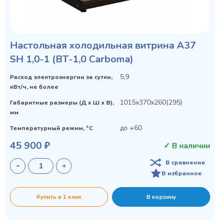
Настольная холодильная витрина A37
SH 1,0-1 (ВТ-1,0 Сarboma)
5,9
Расход электроэнергии за сутки,
кВт/ч, не более
1015х370х260(295)
Габаритные размеры (Д х Ш х В),
мм
до +60
Температурный режим, °C
45 900 ₽
✓ В наличии
В сравнение
В избранное
Купить в 1 клик
В корзину