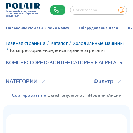
Официальный интернет-магазин
профессионального оборудования
бренда Polair
Пароконвектоматы и печи Radax
Оборудование Rada
Ли
Главная страница
/
Каталог
/
Холодильные машины
/
Компрессорно-конденсаторные агрегаты
КОМПРЕССОРНО-КОНДЕНСАТОРНЫЕ АГРЕГАТЫ
КАТЕГОРИИ
Фильтр
Сортировать по:
Цене
Популярности
Новинки
Акции
Режим работы:
Пн..Пт: 9.00-18.00