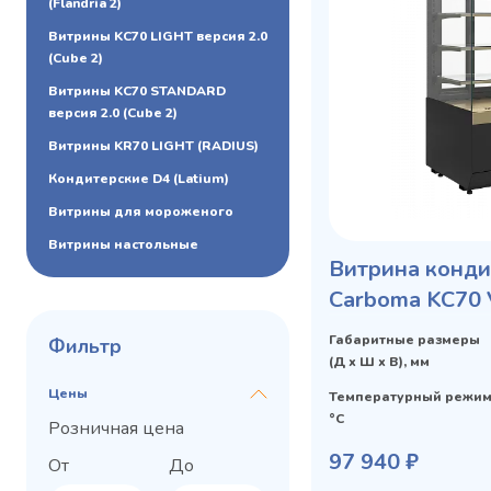
(Flandria 2)
Витрины KC70 LIGHT версия 2.0
(Cube 2)
Витрины KC70 STANDARD
версия 2.0 (Cube 2)
Витрины KR70 LIGHT (RADIUS)
Кондитерские D4 (Latium)
Витрины для мороженого
Витрины настольные
Витрина конди
Carboma KC70 
Privacy notice
Габаритные размеры
Фильтр
(Д х Ш х В), мм
Цены
Температурный режим
°C
Розничная цена
97 940 ₽
От
До