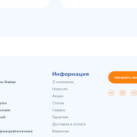
Информация
Заказать зв
чи Radax
О компании
Новости
Акции
рен
Статьи
розки
Сервис
кой
Гарантия
Доставка и оплата
рмацевтические
Вакансии