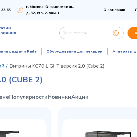
г. Москва, Очаковское ш.,
 33 65
О компании
Л
д. 32, стр. 2, пом. 1
газин
дования
З
инии раздачи Rada
Оборудование для пекарен
Аппараты ш
ой
/
Витрины KC70 LIGHT версия 2.0 (Cube 2)
0 (CUBE 2)
ене
Популярности
Новинки
Акции