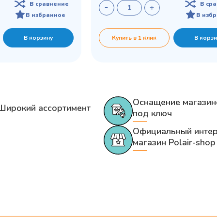
В сравнение
В ср
В избранное
В изб
В корзину
Купить в 1 клик
В корзи
Оснащение магазин
Широкий ассортимент
под ключ
Официальный интер
магазин Polair-shop