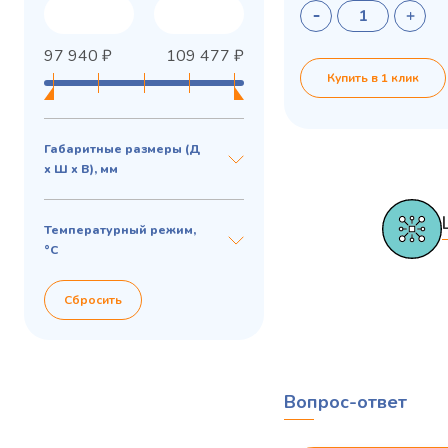
97 940
₽
109 477
₽
Купить в 1 клик
Габаритные размеры (Д
х Ш х В), мм
Температурный режим,
°C
Сбросить
Вопрос-ответ