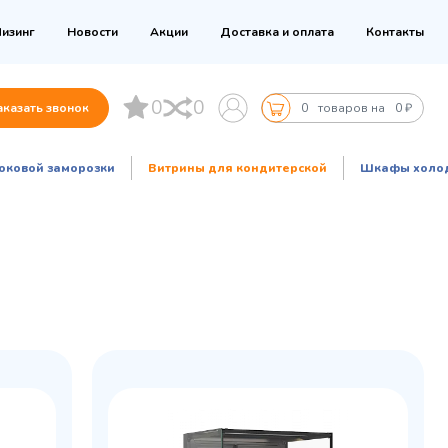
изинг
Новости
Акции
Доставка и оплата
Контакты
0
0
аказать звонок
0
товаров на
0 ₽
оковой заморозки
Витрины для кондитерской
Шкафы холо