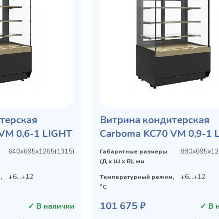
терская
Витрина кондитерская
VM 0,6-1 LIGHT
Carboma KC70 VM 0,9-1 
640х695х1265(1315)
880х695х12
Габаритные размеры
(Д х Ш х В), мм
+6...+12
+6...+12
,
Температурный режим,
°C
101 675 ₽
✓ В наличии
✓ В 