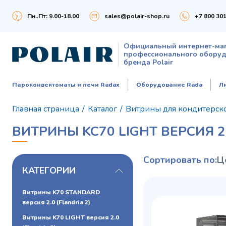
Пн..Пт: 9.00-18.00
sales@polair-shop.ru
+7 800 301
Официальный интернет-ма
профессионального обору
бренда Polair
Пароконвектоматы и печи Radax
Оборудование Rada
Л
Главная страница
/
Каталог
/
Витрины для кондитерск
ВИТРИНЫ KC70 LIGHT ВЕРСИЯ 2.
Сортировать по:
Ц
КАТЕГОРИИ
Витрины K70 STANDARD
версия 2.0 (Flandria 2)
Витрины K70 LIGHT версия 2.0