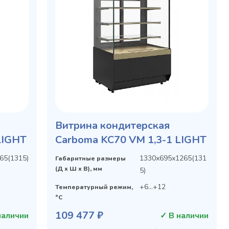
Витрина кондитерская
LIGHT
Carboma KC70 VM 1,3-1 LIGHT
65(1315)
1330х695х1265(131
Габаритные размеры
(Д х Ш х В), мм
5)
+6...+12
Температурный режим,
°C
109 477 ₽
наличии
✓ В наличии