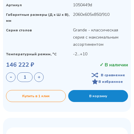
1050449d
Артикул
2060x605x850/910
Габаритные размеры (Д х Ш х В),
мм
Grande - классическая
Серия столов
серия с максимальным
ассортиментом
-2...+10
Температурный режим, °C
146 222 ₽
✓ В наличии
В сравнение
В избранное
Купить в 1 клик
В корзину