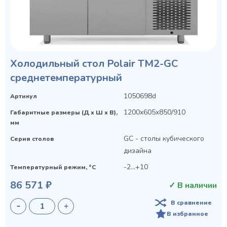
Холодильный стол Polair TM2-GC
среднетемпературный
1050698d
Артикул
1200x605x850/910
Габаритные размеры (Д х Ш х В),
мм
GC - столы кубического
Серия столов
дизайна
-2...+10
Температурный режим, °C
86 571 ₽
✓ В наличии
В сравнение
В избранное