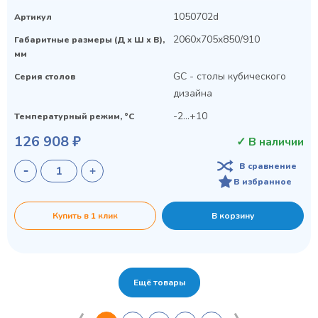
1050702d
Артикул
2060x705x850/910
Габаритные размеры (Д х Ш х В),
мм
GC - столы кубического
Серия столов
дизайна
-2...+10
Температурный режим, °C
126 908 ₽
✓ В наличии
В сравнение
В избранное
Купить в 1 клик
В корзину
Ещё товары