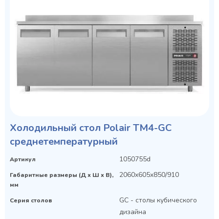
Холодильный стол Polair TM4-GC
среднетемпературный
1050755d
Артикул
2060x605x850/910
Габаритные размеры (Д х Ш х В),
мм
GC - столы кубического
Серия столов
дизайна