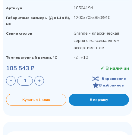
1050419d
Артикул
1200x705x850/910
Габаритные размеры (Д х Ш х В),
мм
Grande - классическая
Серия столов
серия с максимальным
ассортиментом
-2...+10
Температурный режим, °C
105 543 ₽
✓ В наличии
В сравнение
В избранное
Купить в 1 клик
В корзину