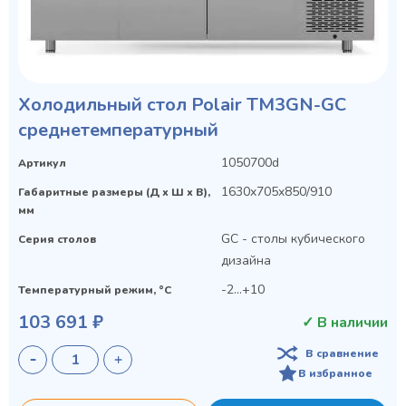
Холодильный стол Polair TM3GN-GС
среднетемпературный
1050700d
Артикул
1630x705x850/910
Габаритные размеры (Д х Ш х В),
мм
GC - столы кубического
Серия столов
дизайна
-2...+10
Температурный режим, °C
103 691 ₽
✓ В наличии
В сравнение
В избранное