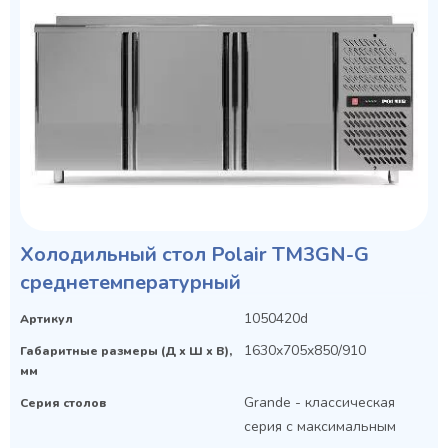
Холодильный стол Polair TM3GN-G
среднетемпературный
1050420d
Артикул
1630x705x850/910
Габаритные размеры (Д х Ш х В),
мм
Grande - классическая
Серия столов
серия с максимальным