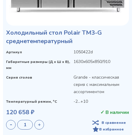
Холодильный стол Polair TM3-G
среднетемпературный
1050422d
Артикул
1630x605x850/910
Габаритные размеры (Д х Ш х В),
мм
Grande - классическая
Серия столов
серия с максимальным
ассортиментом
-2...+10
Температурный режим, °C
120 658 ₽
✓ В наличии
В сравнение
В избранное