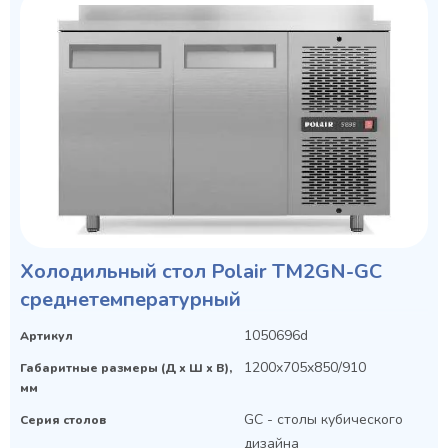
Холодильный стол Polair TM2GN-GС
среднетемпературный
1050696d
Артикул
1200x705x850/910
Габаритные размеры (Д х Ш х В),
мм
GC - столы кубического
Серия столов
дизайна