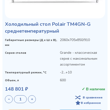
Холодильный стол Polair TM4GN-G
среднетемпературный
2060x705x850/910
Габаритные размеры (Д х Ш х В),
мм
Grande - классическая
Серия столов
серия с максимальным
ассортиментом
-2...+10
Температурный режим, °C
600
Объем, л
148 801 ₽
✓ В наличии
В сравнение
В избранное