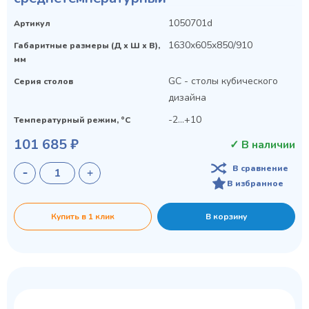
1050701d
Артикул
1630x605x850/910
Габаритные размеры (Д х Ш х В),
мм
GC - столы кубического
Серия столов
дизайна
-2...+10
Температурный режим, °C
101 685 ₽
✓ В наличии
В сравнение
В избранное
Купить в 1 клик
В корзину