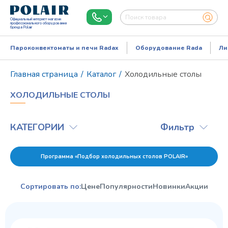
Официальный интернет-магазин
профессионального оборудования
бренда Polair
Пароконвектоматы и печи Radax
Оборудование Rada
Ли
Главная страница
/
Каталог
/
Холодильные столы
ХОЛОДИЛЬНЫЕ СТОЛЫ
КАТЕГОРИИ
Фильтр
Программа «Подбор холодильных столов POLAIR»
Режим работы:
Пн..Пт: 9.00-18.00
Сортировать по:
Цене
Популярности
Новинки
Акции