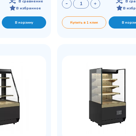
В сравнение
В ср
В избранное
В изб
В корзину
Купить в 1 клик
В корзи