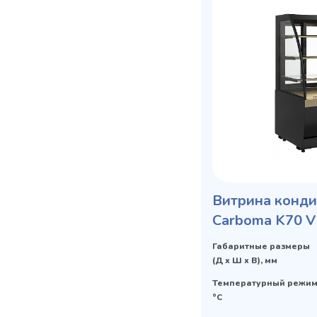
Витрина конди
Carboma K70 V
STANDARD от
Габаритные размеры
(Д х Ш х В), мм
Температурный режим
°C