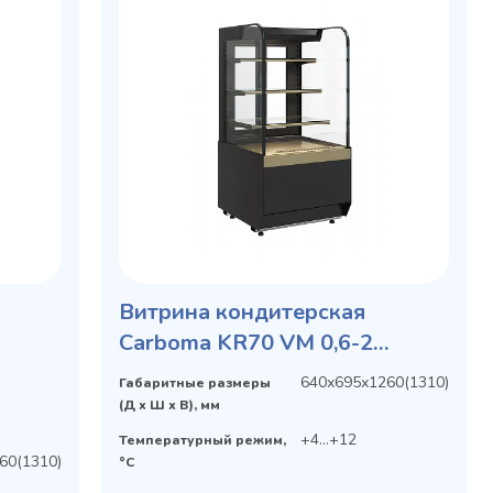
Витрина кондитерская
Carboma KR70 VM 0,6-2
рка
STANDARD открытая
640х695х1260(1310)
Габаритные размеры
(Д х Ш х В), мм
+4...+12
Температурный режим,
60(1310)
°C