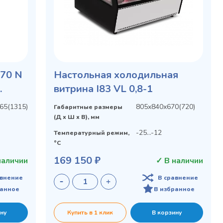
C70 N
Настольная холодильная
витрина I83 VL 0,8-1
65(1315)
805х840х670(720)
Габаритные размеры
(Д х Ш х В), мм
-25...-12
Температурный режим,
°C
169 150 ₽
наличии
✓ В наличии
авнение
В сравнение
ранное
В избранное
ну
Купить в 1 клик
В корзину