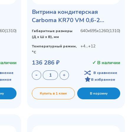
Витрина кондитерская
Carboma KR70 VM 0,6-2
рка
STANDARD открытая, горка
60(1310)
640х695х1260(1310)
Габаритные размеры
(Д х Ш х В), мм
+4...+12
Температурный режим,
°C
136 286 ₽
наличии
✓ В наличии
авнение
В сравнение
ранное
В избранное
ну
Купить в 1 клик
В корзину