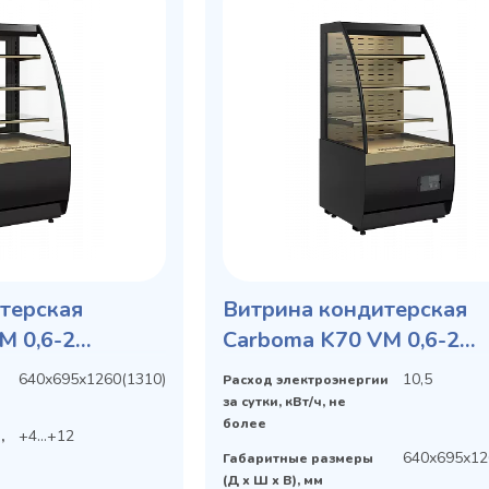
терская
Витрина кондитерская
M 0,6-2
Carboma K70 VM 0,6-2
крытая
STANDARD открытая, го
640х695х1260(1310)
10,5
Расход электроэнергии
за сутки, кВт/ч, не
более
+4...+12
,
640х695х12
Габаритные размеры
(Д х Ш х В), мм