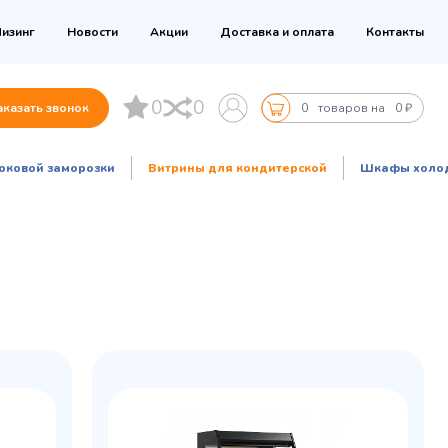
изинг
Новости
Акции
Доставка и оплата
Контакты
0
0
аказать звонок
0
товаров на
0 ₽
оковой заморозки
Витрины для кондитерской
Шкафы холо