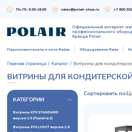
Пн..Пт: 9.00-18.00
sales@polair-shop.ru
+7 800 301
Официальный интернет-ма
профессионального обору
бренда Polair
Пароконвектоматы и печи Radax
Оборудование Rada
Л
Главная страница
/
Каталог
/
Витрины для кондитерск
ВИТРИНЫ ДЛЯ КОНДИТЕРСКО
Сортировать по:
Ц
КАТЕГОРИИ
Витрины K70 STANDARD
версия 2.0 (Flandria 2)
Витрины K70 LIGHT версия 2.0