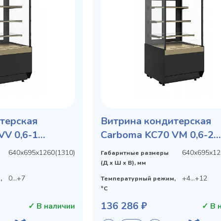
терская
Витрина кондитерская
VV 0,6-1
Carboma KC70 VM 0,6-2
STANDARD открытая
640х695х1260(1310)
640х695х12
Габаритные размеры
ПРЯМАЯ БОКОВИНА
(Д х Ш х В), мм
0...+7
+4...+12
,
Температурный режим,
°C
136 286 ₽
✓ В наличии
✓ В 