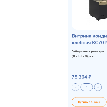
Витрина конди
хлебная KC70 
Bread (версия 
Габаритные размеры
(Д х Ш х В), мм
75 364 ₽
Купить в 1 клик