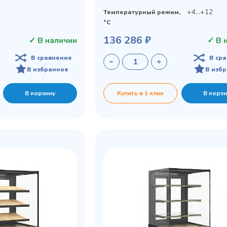
+4...+12
Температурный режим,
°C
136 286 ₽
✓ В наличии
✓ В 
В сравнение
В ср
В избранное
В изб
В корзину
Купить в 1 клик
В корзи