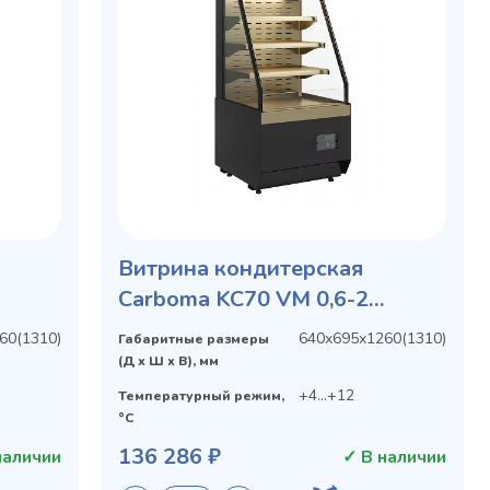
Витрина кондитерская
Carboma KC70 VM 0,6-2
STANDARD открытая, горка
60(1310)
640х695х1260(1310)
Габаритные размеры
СКОШЕННАЯ БОКОВИНА
(Д х Ш х В), мм
+4...+12
Температурный режим,
°C
136 286 ₽
наличии
✓ В наличии