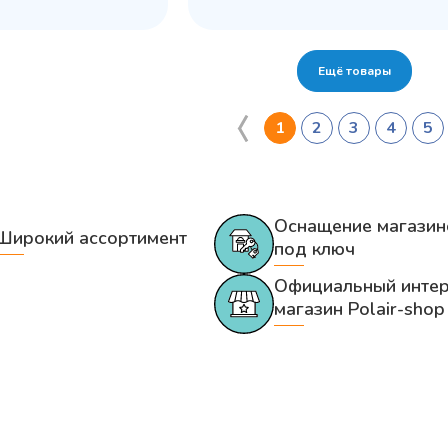
Ещё товары
1
2
3
4
5
Оснащение магазин
Широкий ассортимент
под ключ
Официальный интер
магазин Polair-shop