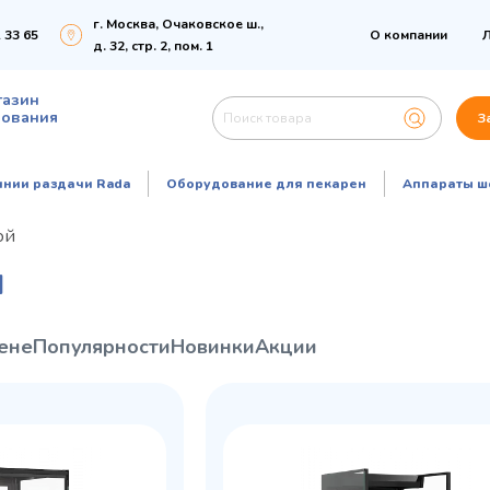
г. Москва, Очаковское ш.,
 33 65
О компании
Л
д. 32, стр. 2, пом. 1
газин
дования
З
инии раздачи Rada
Оборудование для пекарен
Аппараты ш
ой
Й
ене
Популярности
Новинки
Акции