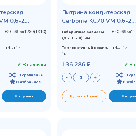
терская
Витрина кондитерская
VM 0,6-2
Carboma KC70 VM 0,6-2
крытая
STANDARD открытая, го
640х695х1260(1310)
640х695х12
Габаритные размеры
БОКОВИНА
ПРЯМАЯ БОКОВИНА
(Д х Ш х В), мм
+4...+12
+4...+12
,
Температурный режим,
°C
136 286 ₽
✓ В наличии
✓ В 
В сравнение
В ср
В избранное
В изб
В корзину
Купить в 1 клик
В корзи