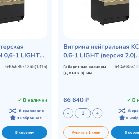
терская
Витрина нейтральная K
N 0,6-1 LIGHT
0,6-1 LIGHT (версия 2.0)
2.0) (9005-0109)
(9005-0109)
640х695х1265(1315)
640х695х12
Габаритные размеры
(Д х Ш х В), мм
66 640 ₽
✓ В наличии
✓ В 
В сравнение
В ср
В избранное
В изб
В корзину
Купить в 1 клик
В корзи