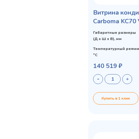
Витрина конди
Carboma KC70 
STANDARD от
Габаритные размеры
СКОШЕННАЯ 
(Д х Ш х В), мм
Температурный режим
°C
140 519 ₽
Купить в 1 клик