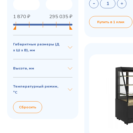
1 870
₽
295 035
₽
Купить в 1 клик
Габаритные размеры (Д
х Ш х В), мм
Высота, мм
Privacy notice
Температурный режим,
°C
Сбросить