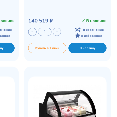
140 519 ₽
наличии
✓ В наличии
авнение
В сравнение
ранное
В избранное
ну
Купить в 1 клик
В корзину