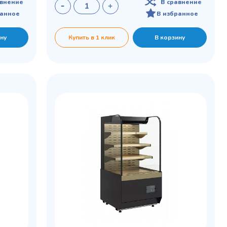
авнение
В сравнение
ранное
В избранное
ну
Купить в 1 клик
В корзину