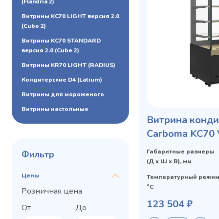
(Flandria 2)
Витрины KC70 LIGHT версия 2.0
(Cube 2)
Витрины KC70 STANDARD
версия 2.0 (Cube 2)
Витрины KR70 LIGHT (RADIUS)
Кондитерские D4 (Latium)
Витрины для мороженого
Витрины настольные
Витрина конди
Carboma KC70 
STANDARD
Габаритные размеры
Фильтр
(Д х Ш х В), мм
Цены
Температурный режим
°C
Розничная цена
123 504 ₽
От
До