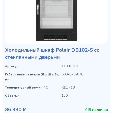
Холодильный шкаф Polair DB102-S со
стеклянными дверьми
1108131d
Артикул
600x675x870
Габаритные размеры (Д х Ш х В),
мм
-21...-18
Температурный режим, °C
130
Объем, л
86 330 ₽
✓ В наличии