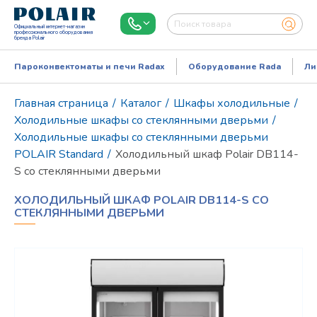
Официальный интернет-магазин
профессионального оборудования
бренда Polair
Пароконвектоматы и печи Radax
Оборудование Rada
Ли
Главная страница
/
Каталог
/
Шкафы холодильные
/
Холодильные шкафы со стеклянными дверьми
/
Холодильные шкафы со стеклянными дверьми
POLAIR Standard
/
Холодильный шкаф Polair DВ114-
S со стеклянными дверьми
ХОЛОДИЛЬНЫЙ ШКАФ POLAIR DВ114-S СО
СТЕКЛЯННЫМИ ДВЕРЬМИ
Режим работы:
Пн..Пт: 9.00-18.00