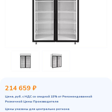
214 659 ₽
Цена, руб. с НДС со скидкой 15% от Рекомендованной
Розничной Цены Производителя
Цены указаны для центрально региона