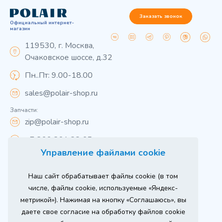
Заказать звонок
Официальный интернет-
магазин
119530, г. Москва,
Очаковское шоссе, д.32
Пн..Пт: 9.00-18.00
sales@polair-shop.ru
Запчасти:
zip@polair-shop.ru
+7 800 301 33 65
Управление файлами cookie
Цены указаны для центрального региона.
Наш сайт обрабатывает файлы cookie (в том
Вся информация на сайте о товарах носит
справочный характер и не является публичной
числе, файлы cookie, используемые «Яндекс-
офертой в соответствии с пунктом 2 статьи 437 ГК РФ.
метрикой»). Нажимая на кнопку «Соглашаюсь», вы
Для получения подробной информации о наличии и
стоимости указанных товаров и (или) услуг,
даете свое согласие на обработку файлов cookie
пожалуйста, обращайтесь к менеджеру сайта по
телефону