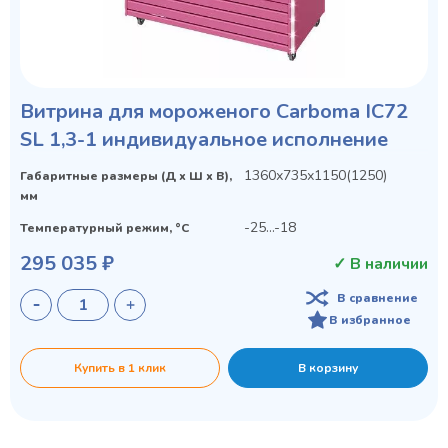
Витрина для мороженого Carboma IC72
SL 1,3-1 индивидуальное исполнение
1360х735х1150(1250)
Габаритные размеры (Д х Ш х В),
мм
-25...-18
Температурный режим, °C
295 035 ₽
✓ В наличии
В сравнение
В избранное
Купить в 1 клик
В корзину