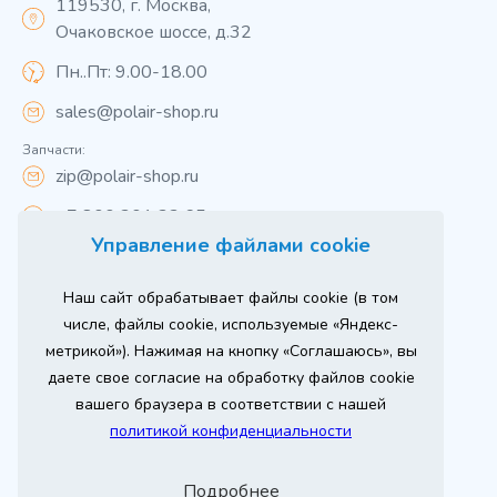
119530, г. Москва,
Очаковское шоссе, д.32
Пн..Пт: 9.00-18.00
sales@polair-shop.ru
Запчасти:
zip@polair-shop.ru
+7 800 301 33 65
Управление файлами cookie
Цены указаны для центрального региона.
Наш сайт обрабатывает файлы cookie (в том
Вся информация на сайте о товарах носит
справочный характер и не является публичной
числе, файлы cookie, используемые «Яндекс-
офертой в соответствии с пунктом 2 статьи 437 ГК РФ.
метрикой»). Нажимая на кнопку «Соглашаюсь», вы
Для получения подробной информации о наличии и
стоимости указанных товаров и (или) услуг,
даете свое согласие на обработку файлов cookie
пожалуйста, обращайтесь к менеджеру сайта по
телефону
вашего браузера в соответствии с нашей
При использовании материалов сайта ссылка
политикой конфиденциальности
обязательна.
Политика конфиденциальности
Подробнее
ыгодный
Любое
Продвижение сайта