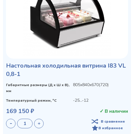
Настольная холодильная витрина I83 VL
0,8-1
805х840х670(720)
Габаритные размеры (Д х Ш х В),
мм
-25...-12
Температурный режим, °C
169 150 ₽
✓ В наличии
В сравнение
В избранное