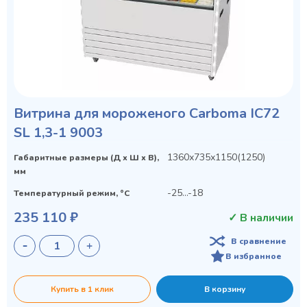
Витрина для мороженого Carboma IC72
SL 1,3-1 9003
1360х735х1150(1250)
Габаритные размеры (Д х Ш х В),
мм
-25...-18
Температурный режим, °C
235 110 ₽
✓ В наличии
В сравнение
В избранное
Купить в 1 клик
В корзину