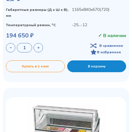
1165х840х670(720)
Габаритные размеры (Д х Ш х В),
мм
-25...-12
Температурный режим, °C
194 650 ₽
✓ В наличии
В сравнение
Privacy notice
В избранное
Купить в 1 клик
В корзину