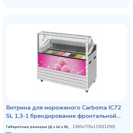
Витрина для мороженого Carboma IC72
SL 1,3-1 брендирование фронтальной
панели
1360х735х1150(1250)
Габаритные размеры (Д х Ш х В),
мм