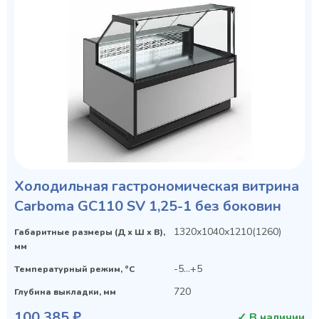
Холодильная гастрономическая витрина
Carboma GC110 SV 1,25-1 без боковин
1320х1040х1210(1260)
Габаритные размеры (Д х Ш х В),
мм
-5...+5
Температурный режим, °C
720
Глубина выкладки, мм
100 385 ₽
✓ В наличии