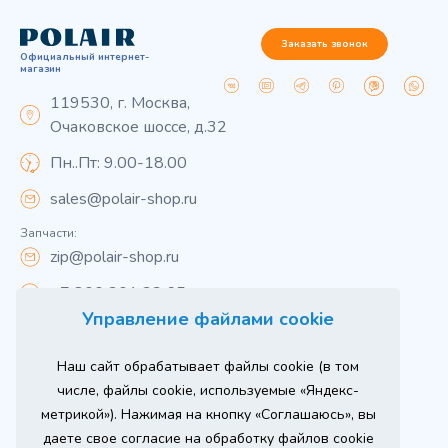
Заказать звонок
Официальный интернет-
магазин
119530, г. Москва,
Очаковское шоссе, д.32
Пн..Пт: 9.00-18.00
sales@polair-shop.ru
Запчасти:
zip@polair-shop.ru
+7 800 301 33 65
Управление файлами cookie
Цены указаны для центрального региона.
Наш сайт обрабатывает файлы cookie (в том
Вся информация на сайте о товарах носит
справочный характер и не является публичной
числе, файлы cookie, используемые «Яндекс-
офертой в соответствии с пунктом 2 статьи 437 ГК РФ.
метрикой»). Нажимая на кнопку «Соглашаюсь», вы
Для получения подробной информации о наличии и
стоимости указанных товаров и (или) услуг,
даете свое согласие на обработку файлов cookie
пожалуйста, обращайтесь к менеджеру сайта по