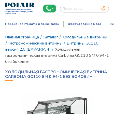
Официальный интернет-магазин
профессионального оборудования
бренда Polair
Пароконвектоматы и печи Radax
Оборудование Rada
Ли
Главная страница
/
Каталог
/
Холодильные витрины
/
Гастрономические витрины
/
Витрины GC110
версия 2.0 (BAVARIA 4)
/
Холодильная
гастрономическая витрина Carboma GC110 SM 0,94-1
без боковин
ХОЛОДИЛЬНАЯ ГАСТРОНОМИЧЕСКАЯ ВИТРИНА
CARBOMA GC110 SM 0,94-1 БЕЗ БОКОВИН
Режим работы:
Пн..Пт: 9.00-18.00