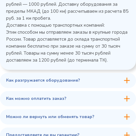
Колода разрубочная КР-5/5
рублей — 1000 рублей. Доставку оборудования за
пределы МКАД (до 100 км) рассчитываем из расчета 85
руб. за 1 км пробега.
Доставка с помощью транспортных компаний:
Этим способом мы отправляем заказы в крупные города
России. Товар доставляется до склада транспортной
компании бесплатно при заказе на сумму от 30 тысяч
рублей. Товары на сумму менее 30 тысяч рублей
доставляем за 1200 рублей (до терминала ТК).
Как разгружается оборудование?
45 900 ₽
✓ В наличии
В сравнение
Как можно оплатить заказ?
В избранное
Купить в 1 клик
В корзину
Можно ли вернуть или обменять товар?
Предоставляете ли вы гарантию?