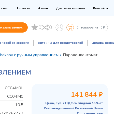
изинг
Новости
Акции
Доставка и оплата
Контакты
0
0
аказать звонок
0
товаров на
0 ₽
оковой заморозки
Витрины для кондитерской
Шкафы холо
hekhov с ручным управлением
/
Пароконвектомат
АВЛЕНИЕМ
CC04M0L
141 844 ₽
CC04M0
Цена, руб. с НДС со скидкой 15% от
10.5
Рекомендованной Розничной Цены
67х826х772
Производителя