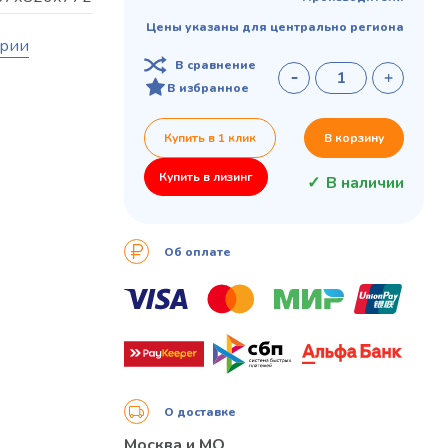
Цены указаны для центрально региона
ории
В сравнение
В избранное
Купить в 1 клик
В корзину
Купить в лизинг
В наличии
Об оплате
О доставке
Москва и МО