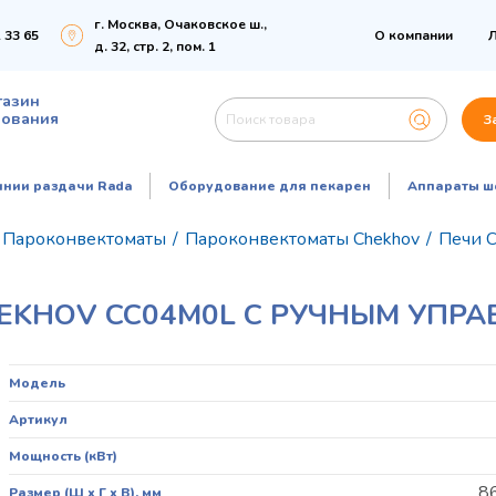
г. Москва, Очаковское ш.,
 33 65
О компании
Л
д. 32, стр. 2, пом. 1
газин
дования
З
инии раздачи Rada
Оборудование для пекарен
Аппараты ш
Пароконвектоматы
/
Пароконвектоматы Chekhov
/
Печи C
EKHOV CC04M0L С РУЧНЫМ УПР
Модель
Артикул
Мощность (кВт)
8
Размер (Ш х Г х В), мм