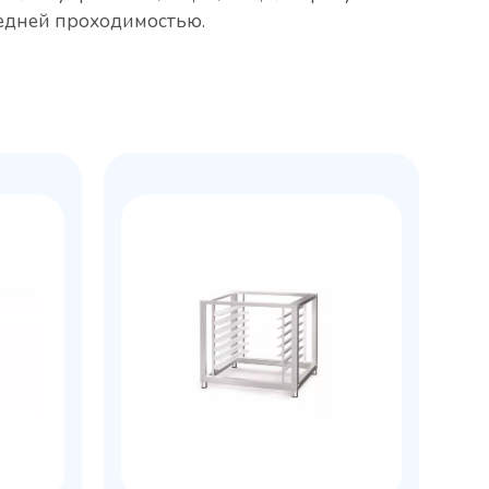
редней проходимостью.
Колода разрубочная