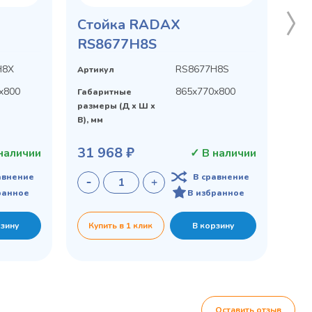
 шкаф
КР-5/5
Cтойка RADAX
RS8677H8S
H8X
RS8677H8S
Артикул
x800
865x770x800
Габаритные
0x890
размеры (Д х Ш х
В), мм
31 968 ₽
наличии
✓ В наличии
авнение
В сравнение
ранное
В избранное
рзину
Купить в 1 клик
В корзину
45 900 ₽
 наличии
✓ В наличии
равнение
В сравнение
бранное
В избранное
рзину
Купить в 1 клик
В корзину
Оставить отзыв