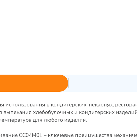
использования в кондитерских, пекарнях, ресторанах
 выпекания хлебобулочных и кондитерских изделий 
температура для любого изделия.
ивание CC04M0L – ключевые преимущества механичес