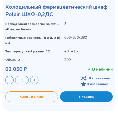
Холодильный фармацевтический шкаф
Polair ШХФ-0,2ДС
3
Расход электроэнергии за сутки,
кВт/ч, не более
606x630x890
Габаритные размеры (Д х Ш х В),
мм
+0…+15
Температурный режим, °C
200
Объем, л
62 050 ₽
✓ В наличии
В сравнение
В избранное
Купить в 1 клик
В корзину