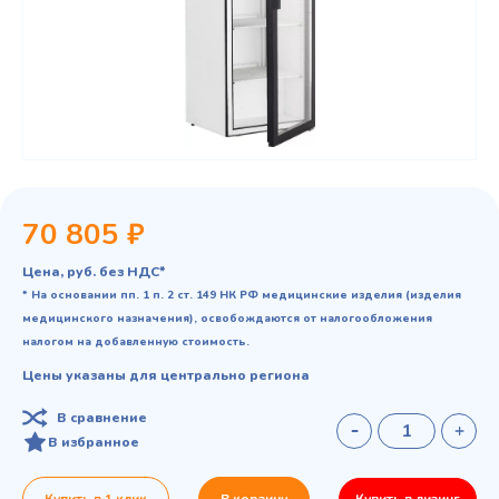
70 805 ₽
Цена, руб. без НДС*
* На основании пп. 1 п. 2 ст. 149 НК РФ медицинские изделия (изделия
медицинского назначения), освобождаются от налогообложения
налогом на добавленную стоимость.
Цены указаны для центрально региона
В сравнение
В избранное
Купить в 1 клик
В корзину
Купить в лизинг