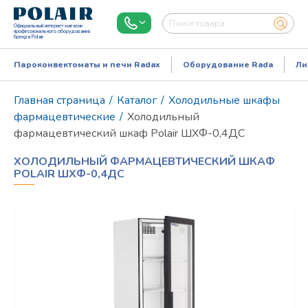
Официальный интернет-магазин
профессионального оборудования
бренда Polair
Пароконвектоматы и печи Radax
Оборудование Rada
Ли
Главная страница
/
Каталог
/
Холодильные шкафы
фармацевтические
/
Холодильный
фармацевтический шкаф Polair ШХФ-0,4ДС
ХОЛОДИЛЬНЫЙ ФАРМАЦЕВТИЧЕСКИЙ ШКАФ
POLAIR ШХФ-0,4ДС
Режим работы:
Пн..Пт: 9.00-18.00