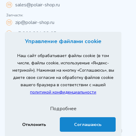
sales@polair-shop.ru
Запчасти:
zip@polair-shop.ru
+7 800 301 33 65
Управление файлами cookie
Цены указаны для центрального региона.
Наш сайт обрабатывает файлы cookie (в том
Вся информация на сайте о товарах носит
справочный характер и не является публичной
числе, файлы cookie, используемые «Яндекс-
офертой в соответствии с пунктом 2 статьи 437 ГК РФ.
метрикой»). Нажимая на кнопку «Соглашаюсь», вы
Для получения подробной информации о наличии и
стоимости указанных товаров и (или) услуг,
даете свое согласие на обработку файлов cookie
пожалуйста, обращайтесь к менеджеру сайта по
телефону
вашего браузера в соответствии с нашей
При использовании материалов сайта ссылка
политикой конфиденциальности
обязательна.
Политика конфиденциальности
Подробнее
ыгодный
юбое
Продвижение сайта
Оставь заявку
изинг
борудование
2026 г. © ООО «РТ- ГРУПП»
Отклонить
Соглашаюсь