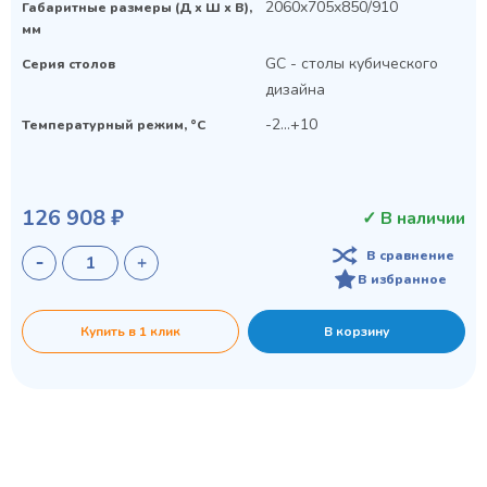
2060x705x850/910
Габаритные размеры (Д х Ш х В),
мм
GC - столы кубического
Серия столов
дизайна
-2...+10
Температурный режим, °C
126 908 ₽
✓ В наличии
В сравнение
В избранное
Купить в 1 клик
В корзину