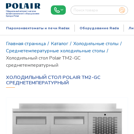
Официальный интернет-магазин
профессионального оборудования
бренда Polair
Пароконвектоматы и печи Radax
Оборудование Rada
Ли
Главная страница
/
Каталог
/
Холодильные столы
/
Среднетемпературные холодильные столы
/
Холодильный стол Polair TM2-GC
среднетемпературный
ХОЛОДИЛЬНЫЙ СТОЛ POLAIR TM2-GC
СРЕДНЕТЕМПЕРАТУРНЫЙ
Режим работы:
Пн..Пт: 9.00-18.00