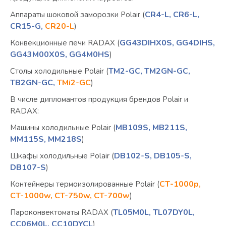
CR4-L,
CR6-L,
Аппараты шоковой заморозки Polair (
CR15-G,
CR20-L
)
GG43DIHX0S,
GG4DIHS,
Конвекционные печи RADAX (
GG43M00X0S,
GG4M0HS
)
TM2-GC,
TM2GN-GC,
Столы холодильные Polair (
TB2GN-GC,
TMi2-GC
)
В числе дипломантов продукция брендов Polair и
RADAX:
MB109S,
MB211S,
Машины холодильные Polair (
MM115S,
MM218S
)
DB102-S,
DB105-S,
Шкафы холодильные Polair (
DB107-S
)
СТ-1000р,
Контейнеры термоизолированные Polair (
CT-1000w, CT-750w, CT-700w
)
TL05M0L,
TL07DY0L,
Пароконвектоматы RADAX (
CC06M0L,
CC10DYC
L
)