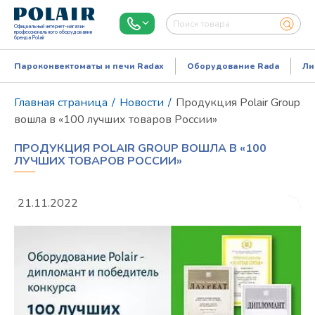
Официальный интернет-магазин
профессионального оборудования
бренда Polair
Пароконвектоматы и печи Radax
Оборудование Rada
Ли
Главная страница
/
Новости
/
Продукция Polair Group
вошла в «100 лучших товаров России»
ПРОДУКЦИЯ POLAIR GROUP ВОШЛА В «100
ЛУЧШИХ ТОВАРОВ РОССИИ»
21.11.2022
Режим работы:
Пн..Пт: 9.00-18.00