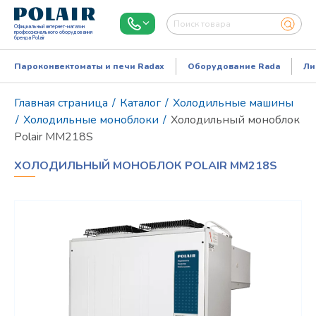
Официальный интернет-магазин
профессионального оборудования
бренда Polair
Пароконвектоматы и печи Radax
Оборудование Rada
Ли
Главная страница
/
Каталог
/
Холодильные машины
/
Холодильные моноблоки
/
Холодильный моноблок
Polair MM218S
ХОЛОДИЛЬНЫЙ МОНОБЛОК POLAIR MM218S
Режим работы:
Пн..Пт: 9.00-18.00