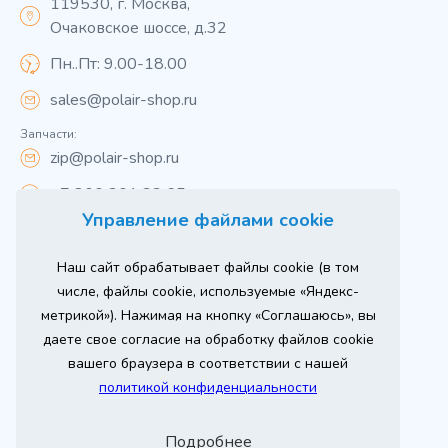
119530, г. Москва,
Очаковское шоссе, д.32
Пн..Пт: 9.00-18.00
sales@polair-shop.ru
Запчасти:
zip@polair-shop.ru
+7 800 301 33 65
Управление файлами cookie
Цены указаны для центрального региона.
Наш сайт обрабатывает файлы cookie (в том
Вся информация на сайте о товарах носит
справочный характер и не является публичной
числе, файлы cookie, используемые «Яндекс-
офертой в соответствии с пунктом 2 статьи 437 ГК РФ.
метрикой»). Нажимая на кнопку «Соглашаюсь», вы
Для получения подробной информации о наличии и
стоимости указанных товаров и (или) услуг,
даете свое согласие на обработку файлов cookie
пожалуйста, обращайтесь к менеджеру сайта по
телефону
вашего браузера в соответствии с нашей
При использовании материалов сайта ссылка
политикой конфиденциальности
обязательна.
Политика конфиденциальности
Подробнее
ыгодный
Любое
Продвижение сайта