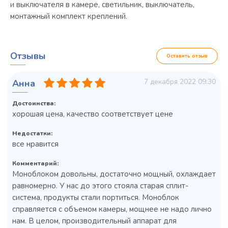
и выключателя в камере, светильник, выключатель,
монтажный комплект креплений.
Отзывы
Оставить отзыв
7 декабря 2022 09:30
Анна
Достоинства:
хорошая цена, качество соответствует цене
Недостатки:
все нравится
Комментарий:
Моноблоком довольны, достаточно мощный, охлаждает
равномерно. У нас до этого стояла старая сплит-
система, продукты стали портиться. Моноблок
справляется с объемом камеры, мощнее не надо лично
Колода разрубочная КР-5/5
нам. В целом, производительный аппарат для