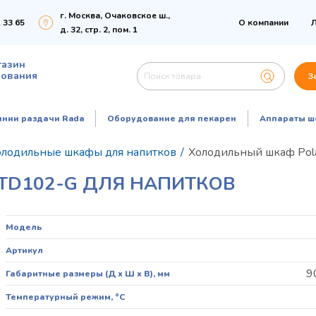
г. Москва, Очаковское ш.,
 33 65
О компании
Л
д. 32, стр. 2, пом. 1
газин
дования
З
инии раздачи Rada
Оборудование для пекарен
Аппараты ш
олодильные шкафы для напитков
/
Холодильный шкаф Pola
TD102-G ДЛЯ НАПИТКОВ
Модель
Артикул
9
Габаритные размеры (Д х Ш х В), мм
Температурный режим, °C