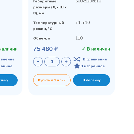
600x520x810
Габаритные
размеры (Д х Ш х
В), мм
+1..+10
Температурный
режим, °C
110
Объем, л
75 480 ₽
наличии
✓ В наличии
авнение
В сравнение
ранное
В избранное
рзину
Купить в 1 клик
В корзину