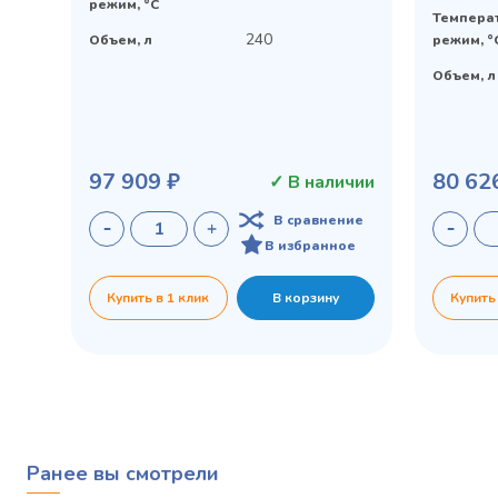
режим, °C
Темпера
240
Объем, л
режим, °
Объем, л
97 909 ₽
80 62
✓ В наличии
В сравнение
В избранное
Купить в 1 клик
В корзину
Купить
Ранее вы смотрели