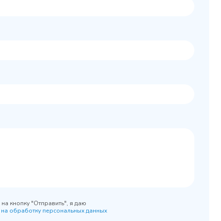
Колода разрубочная
 шкаф
КР-5/5
0x890
на кнопку "Отправить", я даю
 на обработку персональных данных
45 900 ₽
 наличии
✓ В наличии