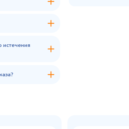
В сравнение
В с
В избранное
В из
в 1 клик
В корзину
Купить в 1 клик
В ко
о истечения
каза?