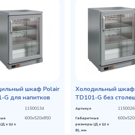
ильный шкаф Polair
Холодильный шкаф 
-G для напитков
TD101-G без столе
для напитков
1150013d
1150026
Артикул
600x520x850
600x520
ные
Габаритные
(Д х Ш х
размеры (Д х Ш х
В), мм