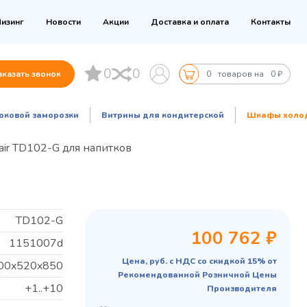
изинг
Новости
Акции
Доставка и оплата
Контакты
0
0
аказать звонок
0
товаров на
0 ₽
оковой заморозки
Витрины для кондитерской
Шкафы холо
ir TD102-G для напитков
TD102-G
100 762 ₽
1151007d
Цена, руб. с НДС со скидкой 15% от
00x520x850
Рекомендованной Розничной Цены
+1..+10
Производителя