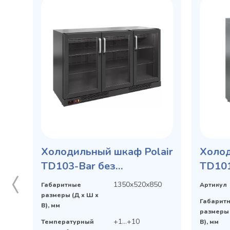
Холодильный шкаф Polair
Холод
TD103-Bar без
TD101
столешницы для
1350x520x850
Габаритные
Артикул
напитков
размеры (Д х Ш х
Габарит
В), мм
размеры 
+1…+10
Температурный
В), мм