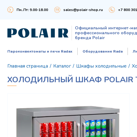
Пн..Пт: 9.00-18.00
sales@polair-shop.ru
+7 800 301
Официальный интернет-ма
профессионального обору
бренда Polair
Пароконвектоматы и печи Radax
Оборудование Rada
Л
Главная страница
/
Каталог
/
Шкафы холодильные
/
Х
ХОЛОДИЛЬНЫЙ ШКАФ POLAIR 