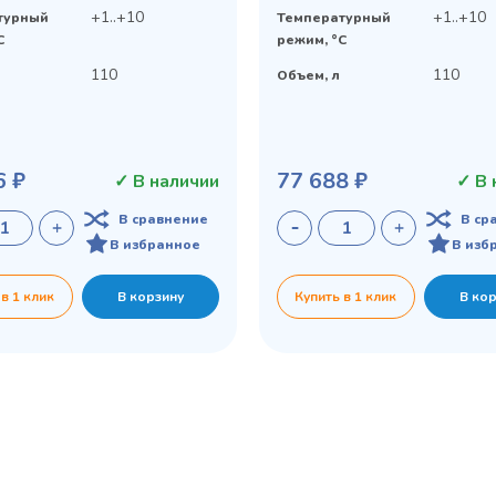
+1..+10
+1..+10
турный
Температурный
C
режим, °C
110
110
Объем, л
6 ₽
77 688 ₽
✓ В наличии
✓ В 
В сравнение
В ср
В избранное
В изб
 в 1 клик
В корзину
Купить в 1 клик
В ко