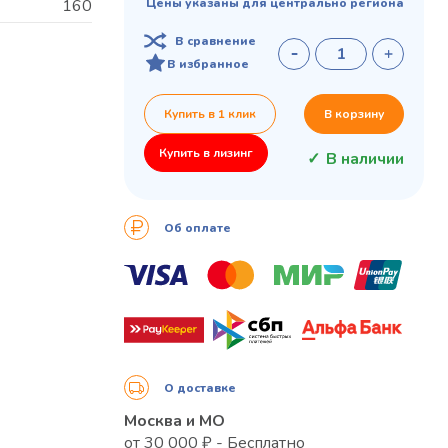
160
Цены указаны для центрально региона
В сравнение
В избранное
Купить в 1 клик
В корзину
Купить в лизинг
В наличии
Об оплате
О доставке
Москва и МО
от 30 000 ₽ - Бесплатно