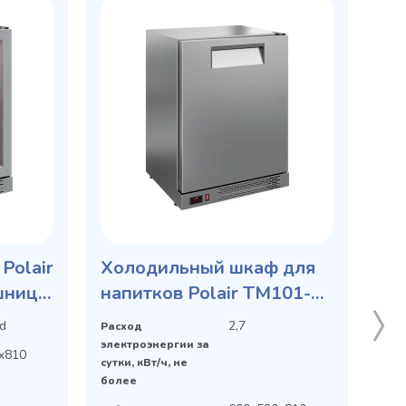
Polair
Холодильный шкаф для
шницы
напитков Polair TM101-
Grande без столешницы,
d
2,7
Расход
гл. дверь
электроэнергии за
x810
сутки, кВт/ч, не
более