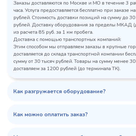
Заказы доставляются по Москве и МО в течение 3 ра
часа. Услуга предоставляется бесплатно при заказе на
рублей. Стоимость доставки позиций на сумму до 3
рублей. Доставку оборудования за пределы МКАД (
Холодильный шкаф Polair
Холоди
из расчета 85 руб. за 1 км пробега.
CM105-G из нержавеющей
TM2-G
Доставка с помощью транспортных компаний:
стали
средн
Этим способом мы отправляем заказы в крупные гор
3,5
Расход
Артикул
доставляется до склада транспортной компании бесп
электроэнергии за
Габаритн
сутки, кВт/ч, не
сумму от 30 тысяч рублей. Товары на сумму менее 30
размеры (Д
более
доставляем за 1200 рублей (до терминала ТК).
мм
1103424d
Артикул
Серия сто
697x695x1960
Габаритные
Как разгружается оборудование?
размеры (Д х Ш х В),
мм
0…+6
Температурный
режим, °C
Как можно оплатить заказ?
Температ
режим, °C
100 343 ₽
102 79
✓ В наличии