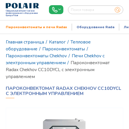
Официальный интернет-магазин
профессионального оборудования
бренда Polair
Пароконвектоматы и печи Radax
Оборудование Rada
Ли
Главная страница
/
Каталог
/
Тепловое
оборудование
/
Пароконвектоматы
/
Пароконвектоматы Chekhov
/
Печи Chekhov с
электронным управлением
/
Пароконвектомат
Radax Chekhov CC10DYCL с электронным
управлением
ПАРОКОНВЕКТОМАТ RADAX CHEKHOV CC10DYCL
С ЭЛЕКТРОННЫМ УПРАВЛЕНИЕМ
Режим работы:
Пн..Пт: 9.00-18.00