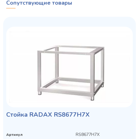
Сопутствующие товары
Колода разрубочная КР-5/5
Cтойка RADAX RS8677H7X
RS8677H7X
Артикул