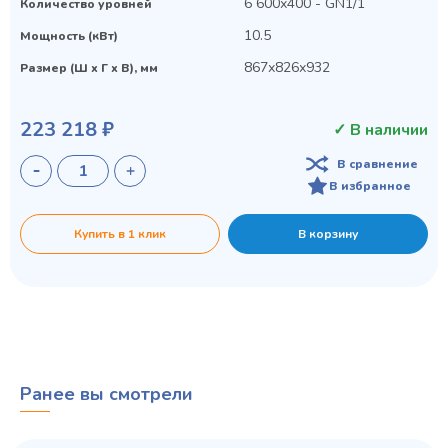
6 600х400 - GN1/1
Количество уровней
10.5
Мощность (кВт)
867х826х932
Размер (Ш х Г х В), мм
223 218 ₽
✓ В наличии
В сравнение
В избранное
Купить в 1 клик
В корзину
Ранее вы смотрели