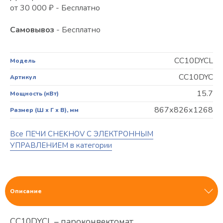
от 30 000 ₽ - Бесплатно
Самовывоз
- Бесплатно
CC10DYCL
Модель
CC10DYC
Артикул
15.7
Мощность (кВт)
867х826х1268
Размер (Ш х Г х В), мм
Все ПЕЧИ CHEKHOV С ЭЛЕКТРОННЫМ
УПРАВЛЕНИЕМ в категории
Описание
CC10DYCL – пароконвектомат,