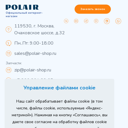
Заказать звонок
Официальный интернет-
магазин
119530, г. Москва,
Очаковское шоссе, д.32
Пн..Пт: 9.00-18.00
sales@polair-shop.ru
Запчасти:
zip@polair-shop.ru
+7 800 301 33 65
Управление файлами cookie
Цены указаны для центрального региона.
Наш сайт обрабатывает файлы cookie (в том
Вся информация на сайте о товарах носит
справочный характер и не является публичной
числе, файлы cookie, используемые «Яндекс-
офертой в соответствии с пунктом 2 статьи 437 ГК РФ.
метрикой»). Нажимая на кнопку «Соглашаюсь», вы
Для получения подробной информации о наличии и
стоимости указанных товаров и (или) услуг,
даете свое согласие на обработку файлов cookie
пожалуйста, обращайтесь к менеджеру сайта по
телефону