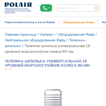
Официальный интернет-магазин
профессионального оборудования
бренда Polair
Пароконвектоматы и печи Radax
Оборудование Rada
Ли
Главная страница
/
Каталог
/
Оборудование Rada
/
Нейтральное оборудование Rada
/
Тележки-
шпильки
/
Тележка-шпилька универсальная 16
уровней морозостойкие колеса 80 мм
ТЕЛЕЖКА-ШПИЛЬКА УНИВЕРСАЛЬНАЯ 16
УРОВНЕЙ МОРОЗОСТОЙКИЕ КОЛЕСА 80 ММ
Режим работы:
Пн..Пт: 9.00-18.00