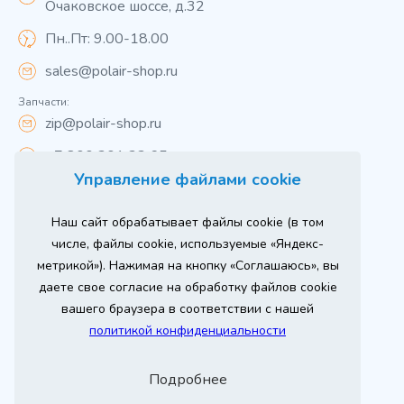
Очаковское шоссе, д.32
Пн..Пт: 9.00-18.00
sales@polair-shop.ru
Запчасти:
zip@polair-shop.ru
+7 800 301 33 65
Управление файлами cookie
Цены указаны для центрального региона.
Наш сайт обрабатывает файлы cookie (в том
Вся информация на сайте о товарах носит
справочный характер и не является публичной
числе, файлы cookie, используемые «Яндекс-
офертой в соответствии с пунктом 2 статьи 437 ГК РФ.
метрикой»). Нажимая на кнопку «Соглашаюсь», вы
Для получения подробной информации о наличии и
стоимости указанных товаров и (или) услуг,
даете свое согласие на обработку файлов cookie
пожалуйста, обращайтесь к менеджеру сайта по
телефону
вашего браузера в соответствии с нашей
При использовании материалов сайта ссылка
политикой конфиденциальности
обязательна.
Политика конфиденциальности
Подробнее
ыгодный
Любое
Продвижение сайта
Оставь заявку
изинг
оборудование
2026 г. © ООО «РТ- ГРУПП»