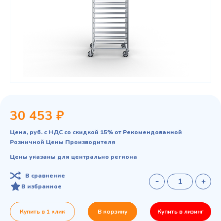
30 453 ₽
Цена, руб. с НДС со скидкой 15% от Рекомендованной
Розничной Цены Производителя
Цены указаны для центрально региона
В сравнение
В избранное
Купить в 1 клик
В корзину
Купить в лизинг