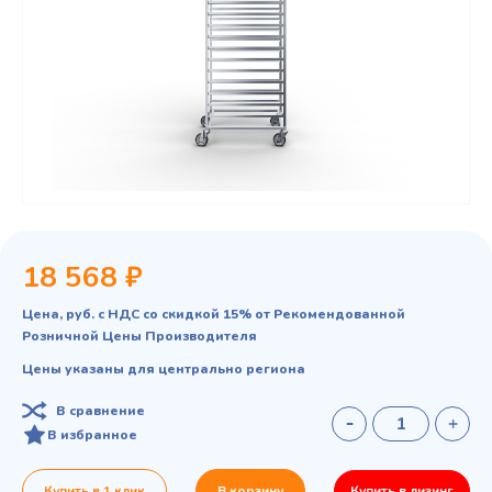
18 568 ₽
Цена, руб. с НДС со скидкой 15% от Рекомендованной
Розничной Цены Производителя
Цены указаны для центрально региона
В сравнение
В избранное
Купить в 1 клик
В корзину
Купить в лизинг