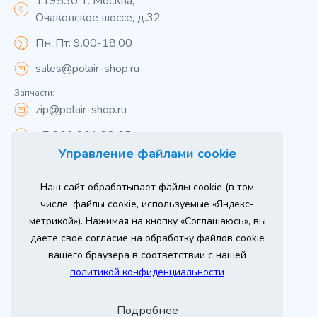
119530, г. Москва,
Очаковское шоссе, д.32
Пн..Пт: 9.00-18.00
sales@polair-shop.ru
Запчасти:
zip@polair-shop.ru
+7 800 301 33 65
Управление файлами cookie
Цены указаны для центрального региона.
Наш сайт обрабатывает файлы cookie (в том
Вся информация на сайте о товарах носит
справочный характер и не является публичной
числе, файлы cookie, используемые «Яндекс-
офертой в соответствии с пунктом 2 статьи 437 ГК РФ.
метрикой»). Нажимая на кнопку «Соглашаюсь», вы
Для получения подробной информации о наличии и
стоимости указанных товаров и (или) услуг,
даете свое согласие на обработку файлов cookie
пожалуйста, обращайтесь к менеджеру сайта по
телефону
вашего браузера в соответствии с нашей
При использовании материалов сайта ссылка
политикой конфиденциальности
обязательна.
Политика конфиденциальности
Подробнее
ыгодный
Любое
Продвижение сайта