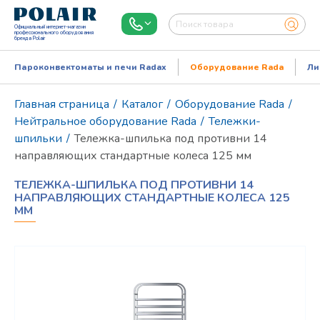
Официальный интернет-магазин
профессионального оборудования
бренда Polair
Пароконвектоматы и печи Radax
Оборудование Rada
Ли
Главная страница
/
Каталог
/
Оборудование Rada
/
Нейтральное оборудование Rada
/
Тележки-
шпильки
/
Тележка-шпилька под противни 14
направляющих стандартные колеса 125 мм
ТЕЛЕЖКА-ШПИЛЬКА ПОД ПРОТИВНИ 14
НАПРАВЛЯЮЩИХ СТАНДАРТНЫЕ КОЛЕСА 125
ММ
Режим работы:
Пн..Пт: 9.00-18.00