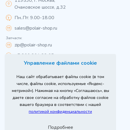
119530, г. Москва,
Очаковское шоссе, д.32
Пн..Пт: 9.00-18.00
sales@polair-shop.ru
Запчасти:
zip@polair-shop.ru
+7 800 301 33 65
Управление файлами cookie
Цены указаны для центрального региона.
Наш сайт обрабатывает файлы cookie (в том
Вся информация на сайте о товарах носит
справочный характер и не является публичной
числе, файлы cookie, используемые «Яндекс-
офертой в соответствии с пунктом 2 статьи 437 ГК РФ.
метрикой»). Нажимая на кнопку «Соглашаюсь», вы
Для получения подробной информации о наличии и
стоимости указанных товаров и (или) услуг,
даете свое согласие на обработку файлов cookie
пожалуйста, обращайтесь к менеджеру сайта по
телефону
вашего браузера в соответствии с нашей
При использовании материалов сайта ссылка
политикой конфиденциальности
обязательна.
Политика конфиденциальности
Подробнее
ыгодный
юбое
Продвижение сайта