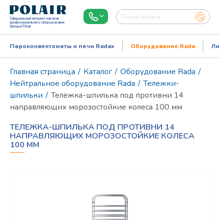
Официальный интернет-магазин
профессионального оборудования
бренда Polair
Пароконвектоматы и печи Radax
Оборудование Rada
Ли
Главная страница
/
Каталог
/
Оборудование Rada
/
Нейтральное оборудование Rada
/
Тележки-
шпильки
/
Тележка-шпилька под противни 14
направляющих морозостойкие колеса 100 мм
ТЕЛЕЖКА-ШПИЛЬКА ПОД ПРОТИВНИ 14
НАПРАВЛЯЮЩИХ МОРОЗОСТОЙКИЕ КОЛЕСА
100 ММ
Режим работы:
Пн..Пт: 9.00-18.00