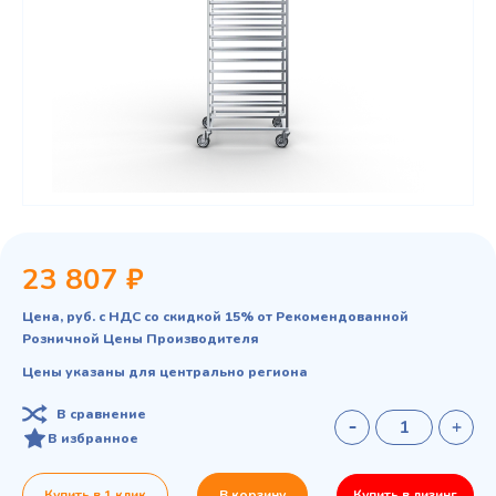
23 807 ₽
Цена, руб. с НДС со скидкой 15% от Рекомендованной
Розничной Цены Производителя
Цены указаны для центрально региона
В сравнение
В избранное
Купить в 1 клик
В корзину
Купить в лизинг