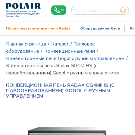
Официальный интернет-магазин
профессионального оборудования
бренда Polair
Пароконвектоматы и печи Radax
Оборудование Rada
Ли
Главная страница
/
Каталог
/
Тепловое
оборудование
/
Конвекционные печи
/
Конвекционные печи Gogol с ручным управлением
/
Конвекционная печь Radax GG4MIHS (с
парообразованием) Gogol с ручным управлением
КОНВЕКЦИОННАЯ ПЕЧЬ RADAX GG4MIHS (С
ПАРООБРАЗОВАНИЕМ) GOGOL С РУЧНЫМ
УПРАВЛЕНИЕМ
Режим работы:
Пн..Пт: 9.00-18.00