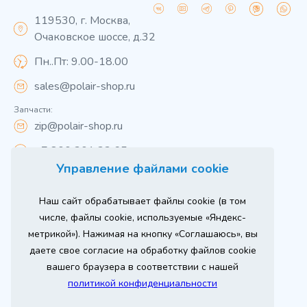
119530, г. Москва,
Очаковское шоссе, д.32
Пн..Пт: 9.00-18.00
sales@polair-shop.ru
Запчасти:
zip@polair-shop.ru
+7 800 301 33 65
Управление файлами cookie
Цены указаны для центрального региона.
Наш сайт обрабатывает файлы cookie (в том
Вся информация на сайте о товарах носит
справочный характер и не является публичной
числе, файлы cookie, используемые «Яндекс-
офертой в соответствии с пунктом 2 статьи 437 ГК РФ.
метрикой»). Нажимая на кнопку «Соглашаюсь», вы
Для получения подробной информации о наличии и
стоимости указанных товаров и (или) услуг,
даете свое согласие на обработку файлов cookie
пожалуйста, обращайтесь к менеджеру сайта по
телефону
вашего браузера в соответствии с нашей
При использовании материалов сайта ссылка
политикой конфиденциальности
обязательна.
Политика конфиденциальности