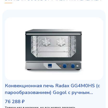
Конвекционная печь Radax GG4M0HS (с
парообразованием) Gogol с ручным
управлением
76 288 ₽
Товара нет в наличии, но его можно заказать