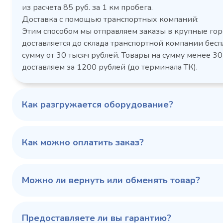
Холодильный шкаф Polair
Холоди
из расчета 85 руб. за 1 км пробега.
CM105-G из нержавеющей
TM2-G
Доставка с помощью транспортных компаний:
стали
средн
Этим способом мы отправляем заказы в крупные гор
3,5
Расход
Артикул
доставляется до склада транспортной компании бесп
электроэнергии за
Габаритн
сутки, кВт/ч, не
сумму от 30 тысяч рублей. Товары на сумму менее 30
размеры (Д
более
доставляем за 1200 рублей (до терминала ТК).
мм
1103424d
Артикул
Серия сто
697x695x1960
Габаритные
Как разгружается оборудование?
размеры (Д х Ш х В),
мм
0…+6
Температурный
режим, °C
Как можно оплатить заказ?
Температ
режим, °C
100 343 ₽
102 79
✓ В наличии
Можно ли вернуть или обменять товар?
В сравнение
В избранное
Предоставляете ли вы гарантию?