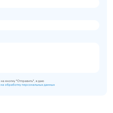
Колода разрубочная
 шкаф
КР-5/5
0x890
на кнопку "Отправить", я даю
 на обработку персональных данных
45 900 ₽
 наличии
✓ В наличии
равнение
В сравнение
бранное
В избранное