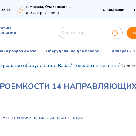
г. Москва, Очаковское ш.,
 33 65
О компании
Л
д. 32, стр. 2, пом. 1
газин
дования
З
инии раздачи Rada
Оборудование для пекарен
Аппараты ш
тральное оборудование Rada
/
Тележки-шпильки
/
Тележ
РОЕМКОСТИ 14 НАПРАВЛЯЮЩИХ
Все тележки-шпильки в категории