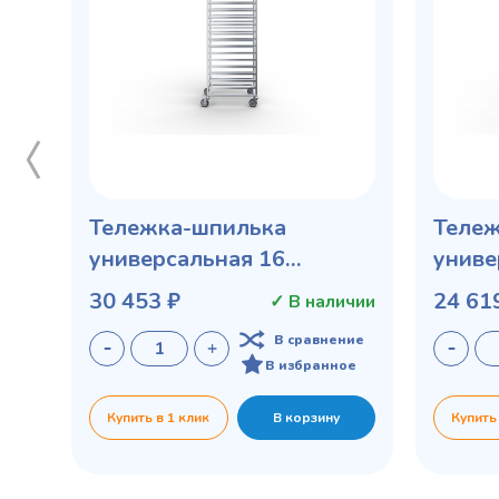
Тележка-шпилька
Тележ
универсальная 16
униве
уровней морозостойкие
уровн
30 453 ₽
24 61
✓ В наличии
колеса 80 мм
колес
В сравнение
В избранное
Купить в 1 клик
В корзину
Купить