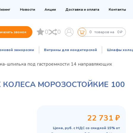
изинг
Новости
Акции
Доставка и оплата
Контакты
0
0
аказать звонок
0
товаров на
0 ₽
оковой заморозки
Витрины для кондитерской
Шкафы холо
ка-шпилька под гастроемкости 14 направляющих
 КОЛЕСА МОРОЗОСТОЙКИЕ 100
22 731 ₽
Цена, руб. с НДС со скидкой 15% от