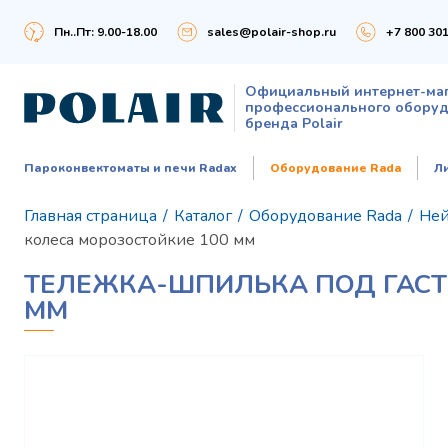
Пн..Пт: 9.00-18.00
sales@polair-shop.ru
+7 800 301
Официальный интернет-ма
профессионального обору
бренда Polair
Пароконвектоматы и печи Radax
Оборудование Rada
Л
Главная страница
/
Каталог
/
Оборудование Rada
/
Ней
колеса морозостойкие 100 мм
ТЕЛЕЖКА-ШПИЛЬКА ПОД ГАСТ
ММ