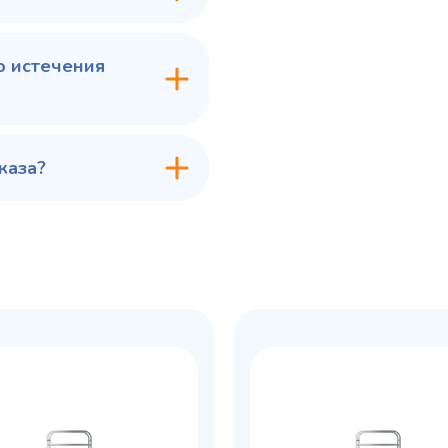
в 1 клик
В корзину
Купить в 1 клик
В ко
о истечения
каза?