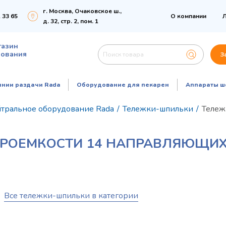
г. Москва, Очаковское ш.,
 33 65
О компании
Л
д. 32, стр. 2, пом. 1
газин
дования
З
инии раздачи Rada
Оборудование для пекарен
Аппараты ш
тральное оборудование Rada
/
Тележки-шпильки
/
Тележ
ТРОЕМКОСТИ 14 НАПРАВЛЯЮЩИХ
Все тележки-шпильки в категории