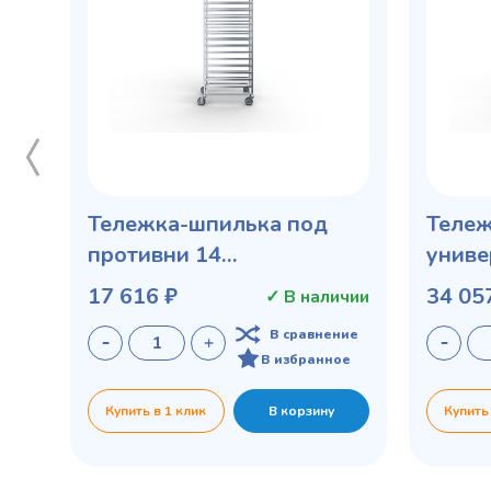
Тележка-шпилька под
Тележ
противни 14
униве
направляющих
уровн
17 616 ₽
34 05
✓ В наличии
стандартные колеса 75
колес
В сравнение
мм
В избранное
Купить в 1 клик
В корзину
Купить