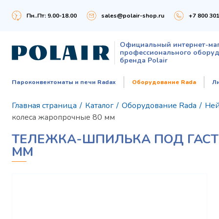
Пн..Пт: 9.00-18.00
sales@polair-shop.ru
+7 800 301
Официальный интернет-ма
профессионального обору
бренда Polair
Пароконвектоматы и печи Radax
Оборудование Rada
Л
Главная страница
/
Каталог
/
Оборудование Rada
/
Ней
колеса жаропрочные 80 мм
ТЕЛЕЖКА-ШПИЛЬКА ПОД ГАС
ММ