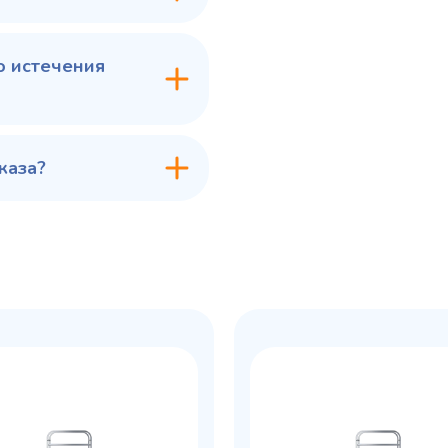
в 1 клик
В корзину
Купить в 1 клик
В ко
о истечения
каза?