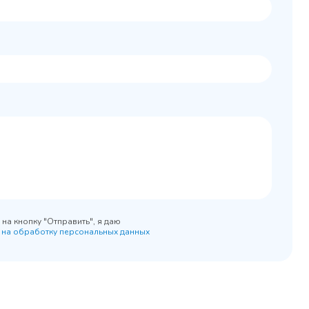
Колода разрубочная
 шкаф
КР-5/5
0x890
на кнопку "Отправить", я даю
 на обработку персональных данных
45 900 ₽
 наличии
✓ В наличии
равнение
В сравнение
бранное
В избранное