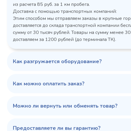
Холодильный шкаф Polair
Холоди
из расчета 85 руб. за 1 км пробега.
CM105-G из нержавеющей
TM2-G
Доставка с помощью транспортных компаний:
стали
средн
Этим способом мы отправляем заказы в крупные гор
3,5
Расход
Артикул
доставляется до склада транспортной компании бесп
электроэнергии за
Габаритн
сутки, кВт/ч, не
сумму от 30 тысяч рублей. Товары на сумму менее 30
размеры (Д
более
доставляем за 1200 рублей (до терминала ТК).
мм
1103424d
Артикул
Серия сто
697x695x1960
Габаритные
Как разгружается оборудование?
размеры (Д х Ш х В),
мм
0…+6
Температурный
режим, °C
Как можно оплатить заказ?
Температ
режим, °C
100 343 ₽
102 79
✓ В наличии
Можно ли вернуть или обменять товар?
В сравнение
В избранное
Предоставляете ли вы гарантию?