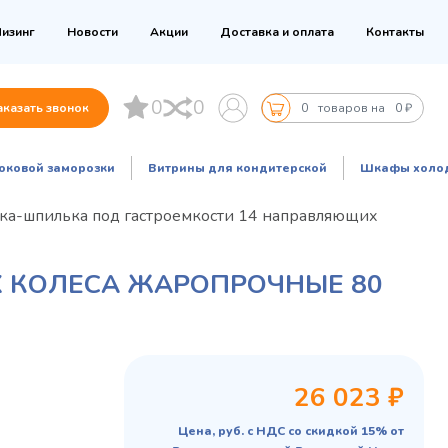
изинг
Новости
Акции
Доставка и оплата
Контакты
0
0
аказать звонок
0
товаров на
0 ₽
оковой заморозки
Витрины для кондитерской
Шкафы холо
ка-шпилька под гастроемкости 14 направляющих
 КОЛЕСА ЖАРОПРОЧНЫЕ 80
26 023 ₽
Цена, руб. с НДС со скидкой 15% от