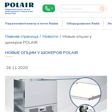
Официальный интернет-магазин
профессионального оборудования
бренда Polair
Пароконвектоматы и печи Radax
Оборудование Rada
Ли
Главная страница
/
Новости
/
Новые опции у
шокеров POLAIR
НОВЫЕ ОПЦИИ У ШОКЕРОВ POLAIR
26.11.2020
Режим работы:
Пн..Пт: 9.00-18.00