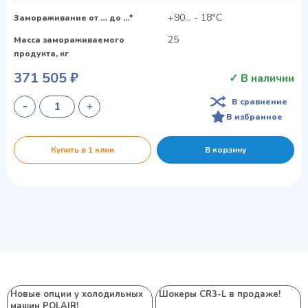
+90... - 18°С
Замораживание от … до …*
25
Масса замораживаемого
продукта, кг
371 505 ₽
✓ В наличии
В сравнение
В избранное
Купить в 1 клик
В корзину
Новые опции у холодильных
Шокеры CR3-L в продаже!
машин POLAIR!