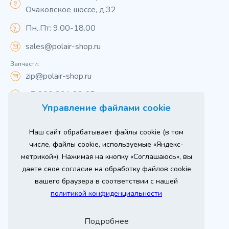
Очаковское шоссе, д.32
Пн..Пт: 9.00-18.00
sales@polair-shop.ru
Запчасти:
zip@polair-shop.ru
+7 800 301 33 65
Управление файлами cookie
Цены указаны для центрального региона.
Наш сайт обрабатывает файлы cookie (в том
Вся информация на сайте о товарах носит
справочный характер и не является публичной
числе, файлы cookie, используемые «Яндекс-
офертой в соответствии с пунктом 2 статьи 437 ГК РФ.
метрикой»). Нажимая на кнопку «Соглашаюсь», вы
Для получения подробной информации о наличии и
стоимости указанных товаров и (или) услуг,
даете свое согласие на обработку файлов cookie
пожалуйста, обращайтесь к менеджеру сайта по
телефону
вашего браузера в соответствии с нашей
При использовании материалов сайта ссылка
политикой конфиденциальности
обязательна.
Политика конфиденциальности
Подробнее
ыгодный
Любое
Продвижение сайта
Оставь заявку