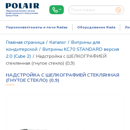
Официальный интернет-магазин
профессионального оборудования
бренда Polair
Пароконвектоматы и печи Radax
Оборудование Rada
Ли
Главная страница
/
Каталог
/
Витрины для
кондитерской
/
Витрины KC70 STANDARD версия
2.0 (Cube 2)
/
Надстройка с ШЕЛКОГРАФИЕЙ
стеклянная (гнутое стекло) (0,9)
НАДСТРОЙКА С ШЕЛКОГРАФИЕЙ СТЕКЛЯННАЯ
(ГНУТОЕ СТЕКЛО) (0,9)
Режим работы:
Пн..Пт: 9.00-18.00