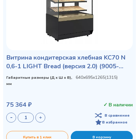
Витрина кондитерская хлебная KC70 N
0,6-1 LIGHT Bread (версия 2.0) (9005-
0109)
640х695х1265(1315)
Габаритные размеры (Д х Ш х В),
мм
75 364 ₽
✓ В наличии
В сравнение
В избранное
Купить в 1 клик
В корзину