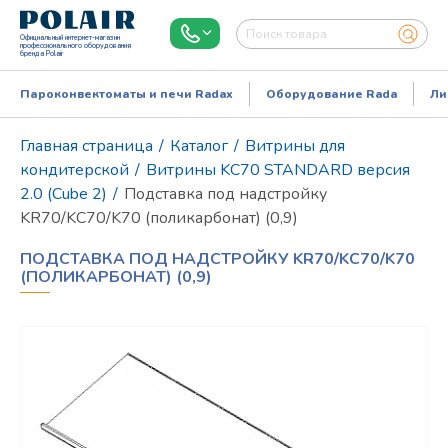
Официальный интернет-магазин
профессионального оборудования
бренда Polair
Пароконвектоматы и печи Radax
Оборудование Rada
Ли
Главная страница
/
Каталог
/
Витрины для
кондитерской
/
Витрины KC70 STANDARD версия
2.0 (Cube 2)
/
Подставка под надстройку
KR70/KC70/K70 (поликарбонат) (0,9)
ПОДСТАВКА ПОД НАДСТРОЙКУ KR70/KC70/K70
(ПОЛИКАРБОНАТ) (0,9)
Режим работы:
Пн..Пт: 9.00-18.00