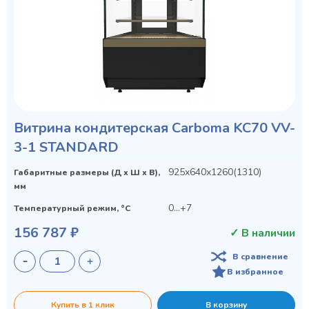
Витрина кондитерская Carboma KC70 VV-
3-1 STANDARD
925х640х1260(1310)
Габаритные размеры (Д х Ш х В),
мм
0...+7
Температурный режим, °C
156 787 ₽
✓ В наличии
В сравнение
В избранное
Купить в 1 клик
В корзину