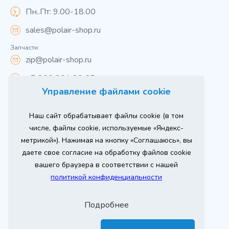
Пн..Пт: 9.00-18.00
sales@polair-shop.ru
Запчасти:
zip@polair-shop.ru
+7 800 301 33 65
Управление файлами cookie
Цены указаны для центрального региона.
Наш сайт обрабатывает файлы cookie (в том
Вся информация на сайте о товарах носит
справочный характер и не является публичной
числе, файлы cookie, используемые «Яндекс-
офертой в соответствии с пунктом 2 статьи 437 ГК РФ.
метрикой»). Нажимая на кнопку «Соглашаюсь», вы
Для получения подробной информации о наличии и
стоимости указанных товаров и (или) услуг,
даете свое согласие на обработку файлов cookie
пожалуйста, обращайтесь к менеджеру сайта по
телефону
вашего браузера в соответствии с нашей
При использовании материалов сайта ссылка
политикой конфиденциальности
обязательна.
Политика конфиденциальности
Подробнее
ыгодный
Любое
Продвижение сайта
Оставь заявку
изинг
оборудование
2026 г. © ООО «РТ- ГРУПП»