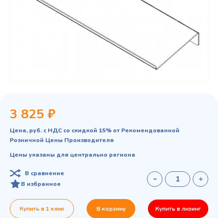
3 825 ₽
Цена, руб. с НДС со скидкой 15% от Рекомендованной
Розничной Цены Производителя
Цены указаны для центрально региона
В сравнение
В избранное
Купить в 1 клик
В корзину
Купить в лизинг