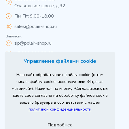
Очаковское шоссе, д.32
Пн..Пт: 9.00-18.00
sales@polair-shop.ru
Запчасти:
zip@polair-shop.ru
+7 800 301 33 65
Управление файлами cookie
Цены указаны для центрального региона.
Наш сайт обрабатывает файлы cookie (в том
Вся информация на сайте о товарах носит
справочный характер и не является публичной
числе, файлы cookie, используемые «Яндекс-
офертой в соответствии с пунктом 2 статьи 437 ГК РФ.
метрикой»). Нажимая на кнопку «Соглашаюсь», вы
Для получения подробной информации о наличии и
стоимости указанных товаров и (или) услуг,
даете свое согласие на обработку файлов cookie
пожалуйста, обращайтесь к менеджеру сайта по
телефону
вашего браузера в соответствии с нашей
При использовании материалов сайта ссылка
политикой конфиденциальности
обязательна.
Политика конфиденциальности
Подробнее
ыгодный
юбое
Продвижение сайта
Оставь заявку