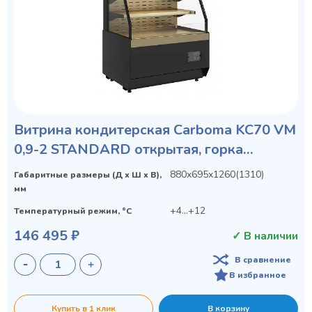
Витрина кондитерская Carboma KC70 VM
0,9-2 STANDARD открытая, горка
СКОШЕННАЯ БОКОВИНА
880х695х1260(1310)
Габаритные размеры (Д х Ш х В),
мм
+4...+12
Температурный режим, °C
146 495 ₽
✓ В наличии
В сравнение
В избранное
Купить в 1 клик
В корзину