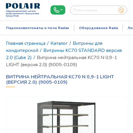
Официальный интернет-магазин
профессионального оборудования
бренда Polair
Пароконвектоматы и печи Radax
Оборудование Rada
Ли
Главная страница
/
Каталог
/
Витрины для
кондитерской
/
Витрины KC70 STANDARD версия
2.0 (Cube 2)
/
Витрина нейтральная KC70 N 0,9-1
LIGHT (версия 2.0) (9005-0109)
ВИТРИНА НЕЙТРАЛЬНАЯ KC70 N 0,9-1 LIGHT
(ВЕРСИЯ 2.0) (9005-0109)
Режим работы:
Пн..Пт: 9.00-18.00