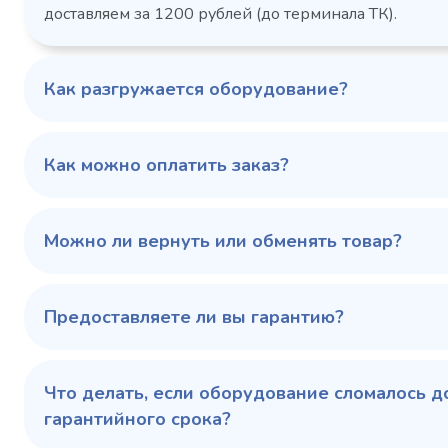
более
доставляем за 1200 рублей (до терминала ТК).
мм
1103424d
Артикул
Серия сто
697x695x1960
Габаритные
Как разгружается оборудование?
размеры (Д х Ш х В),
мм
0…+6
Температурный
режим, °C
Как можно оплатить заказ?
Температ
режим, °C
100 343 ₽
102 79
✓ В наличии
Можно ли вернуть или обменять товар?
В сравнение
В избранное
Предоставляете ли вы гарантию?
Купить в 1 клик
В корзину
Купить 
Что делать, если оборудование сломалось д
гарантийного срока?