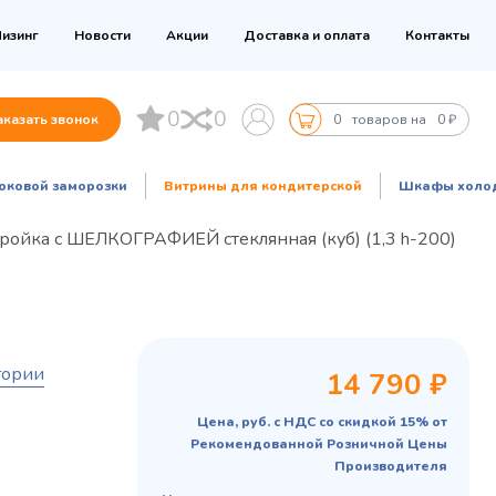
изинг
Новости
Акции
Доставка и оплата
Контакты
0
0
аказать звонок
0
товаров на
0 ₽
оковой заморозки
Витрины для кондитерской
Шкафы холо
ройка с ШЕЛКОГРАФИЕЙ стеклянная (куб) (1,3 h-200)
гории
14 790 ₽
Цена, руб. с НДС со скидкой 15% от
Рекомендованной Розничной Цены
Производителя