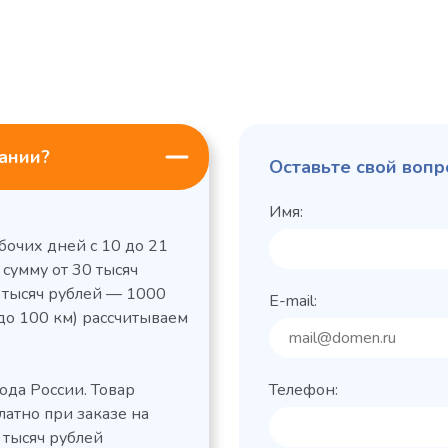
пании?
Оставьте свой вопр
Имя:
бочих дней с 10 до 21
 сумму от 30 тысяч
0 тысяч рублей — 1000
E-mail:
до 100 км) рассчитываем
льный стол Polair
Холодильный
фармацевтический
етемпературный
Polair ШХФ-0,2
ода России. Товар
Телефон:
1050421d
2,8
Расход
латно при заказе на
электроэнергии за
1200x605x850/91
ые
сутки, кВт/ч, не
 тысяч рублей
 х Ш х В),
0