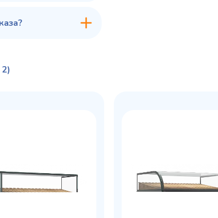
каза?
 2)