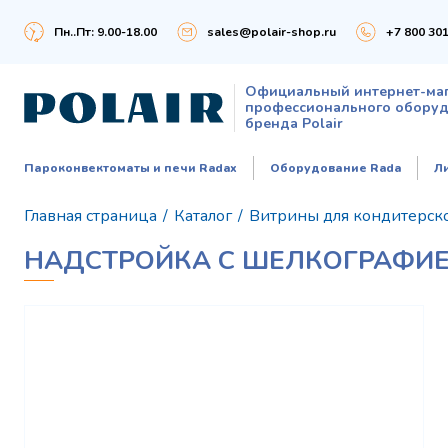
Пн..Пт: 9.00-18.00
sales@polair-shop.ru
+7 800 301
Официальный интернет-ма
профессионального обору
бренда Polair
Пароконвектоматы и печи Radax
Оборудование Rada
Л
Главная страница
/
Каталог
/
Витрины для кондитерск
НАДСТРОЙКА С ШЕЛКОГРАФИЕЙ 