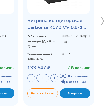
Витрина кондитерская
Carboma KC70 VV 0,9-1
C70
STANDARD
х250
880х695х1260(13
Габаритные
ная
размеры (Д х Ш х
10)
В), мм
 со
0...+7
Температурный
режим, °C
133 547 ₽
наличии
✓ В наличии
авнение
В сравнение
ранное
В избранное
рзину
Купить в 1 клик
В корзину