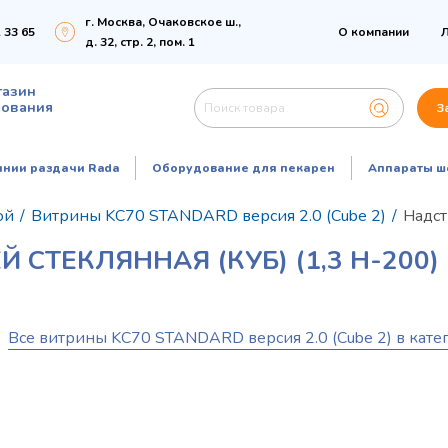
г. Москва, Очаковское ш.,
 33 65
О компании
Л
д. 32, стр. 2, пом. 1
газин
дования
З
инии раздачи Rada
Оборудование для пекарен
Аппараты ш
ой
/
Витрины KC70 STANDARD версия 2.0 (Cube 2)
/
Надст
СТЕКЛЯННАЯ (КУБ) (1,3 H-200)
Все витрины KC70 STANDARD версия 2.0 (Cube 2) в кате