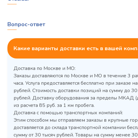
Вопрос-ответ
Какие варианты доставки есть в вашей ком
Доставка по Москве и МО:
Заказы доставляются по Москве и МО в течение 3 ра
часа. Услуга предоставляется бесплатно при заказе на
рублей. Стоимость доставки позиций на сумму до 3
рублей. Доставку оборудования за пределы МКАД (
Холодильный шкаф Polair
Холоди
из расчета 85 руб. за 1 км пробега.
CM105-G из нержавеющей
TM2-G
Доставка с помощью транспортных компаний:
стали
средн
Этим способом мы отправляем заказы в крупные гор
3,5
Расход
Артикул
доставляется до склада транспортной компании бесп
электроэнергии за
Габаритн
сутки, кВт/ч, не
сумму от 30 тысяч рублей. Товары на сумму менее 30
размеры (Д