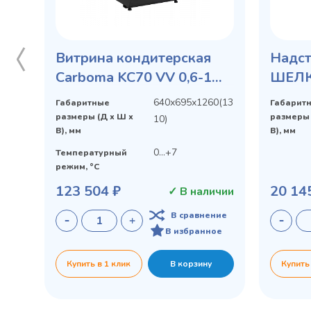
Витрина кондитерская
Надст
Carboma KC70 VV 0,6-1
ШЕЛ
STANDARD
стекл
640х695х1260(13
Габаритные
Габарит
стекло
размеры (Д х Ш х
размеры 
10)
В), мм
В), мм
0...+7
Температурный
режим, °C
123 504 ₽
20 14
✓ В наличии
В сравнение
В избранное
Купить в 1 клик
В корзину
Купить