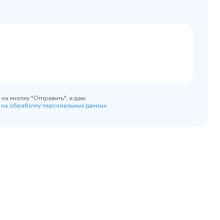
0x890
на кнопку "Отправить", я даю
 на обработку персональных данных
45 900 ₽
 наличии
✓ В наличии
равнение
В сравнение
бранное
В избранное
рзину
Купить в 1 клик
В корзину