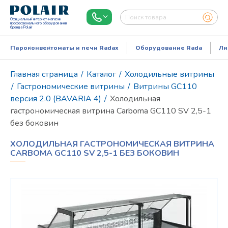
Официальный интернет-магазин
профессионального оборудования
бренда Polair
Пароконвектоматы и печи Radax
Оборудование Rada
Ли
Главная страница
/
Каталог
/
Холодильные витрины
/
Гастрономические витрины
/
Витрины GC110
версия 2.0 (BAVARIA 4)
/
Холодильная
гастрономическая витрина Carboma GC110 SV 2,5-1
без боковин
ХОЛОДИЛЬНАЯ ГАСТРОНОМИЧЕСКАЯ ВИТРИНА
CARBOMA GC110 SV 2,5-1 БЕЗ БОКОВИН
Режим работы:
Пн..Пт: 9.00-18.00