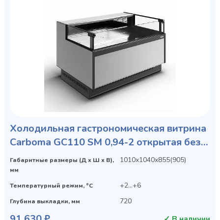
Холодильная гастрономическая витрина
Carboma GC110 SM 0,94-2 открытая без
боковин
1010х1040х855(905)
Габаритные размеры (Д х Ш х В),
мм
+2...+6
Температурный режим, °C
720
Глубина выкладки, мм
91 630 ₽
✓ В наличии