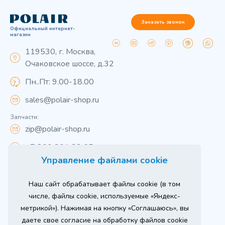
Заказать звонок
Официальный интернет-
магазин
119530, г. Москва,
Очаковское шоссе, д.32
Пн..Пт: 9.00-18.00
sales@polair-shop.ru
Запчасти:
zip@polair-shop.ru
+7 800 301 33 65
Управление файлами cookie
Цены указаны для центрального региона.
Наш сайт обрабатывает файлы cookie (в том
Вся информация на сайте о товарах носит
справочный характер и не является публичной
числе, файлы cookie, используемые «Яндекс-
офертой в соответствии с пунктом 2 статьи 437 ГК РФ.
метрикой»). Нажимая на кнопку «Соглашаюсь», вы
Для получения подробной информации о наличии и
стоимости указанных товаров и (или) услуг,
даете свое согласие на обработку файлов cookie
пожалуйста, обращайтесь к менеджеру сайта по