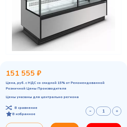
151 555 ₽
Цена, руб. с НДС со скидкой 15% от Рекомендованной
Розничной Цены Производителя
Цены указаны для центрально региона
В сравнение
В избранное