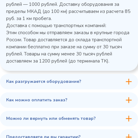
Колода разрубочная КР-5/5
рублей — 1000 рублей. Доставку оборудования за
пределы МКАД (до 100 км) рассчитываем из расчета 85
руб. за 1 км пробега.
Доставка с помощью транспортных компаний:
Этим способом мы отправляем заказы в крупные города
России. Товар доставляется до склада транспортной
компании бесплатно при заказе на сумму от 30 тысяч
рублей. Товары на сумму менее 30 тысяч рублей
доставляем за 1200 рублей (до терминала ТК).
Как разгружается оборудование?
45 900 ₽
✓ В наличии
В сравнение
Как можно оплатить заказ?
В избранное
Купить в 1 клик
В корзину
Можно ли вернуть или обменять товар?
Предоставляете ли вы гарантию?