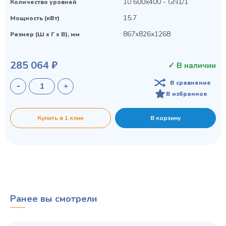
10 600х400 - GN1/1
Количество уровней
15.7
Мощность (кВт)
867х826х1268
Размер (Ш х Г х В), мм
285 064 ₽
✓ В наличии
В сравнение
В избранное
Купить в 1 клик
В корзину
Ранее вы смотрели