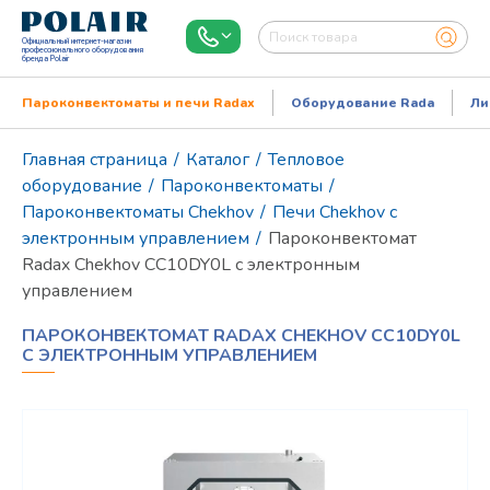
Официальный интернет-магазин
профессионального оборудования
бренда Polair
Пароконвектоматы и печи Radax
Оборудование Rada
Ли
Главная страница
/
Каталог
/
Тепловое
оборудование
/
Пароконвектоматы
/
Пароконвектоматы Chekhov
/
Печи Chekhov с
электронным управлением
/
Пароконвектомат
Radax Chekhov CC10DY0L с электронным
управлением
ПАРОКОНВЕКТОМАТ RADAX CHEKHOV CC10DY0L
С ЭЛЕКТРОННЫМ УПРАВЛЕНИЕМ
Режим работы:
Пн..Пт: 9.00-18.00