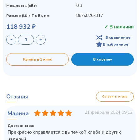
0,3
Мощность (кВт)
867x826x317
Размер (Ш х Г х В), мм
118 932 ₽
✓ В наличии
В сравнение
45 900 ₽
✓ В наличии
В избранное
В сравнение
Купить в 1 клик
В корзину
В избранное
Купить в 1 клик
В корзину
Отзывы
Оставить отзыв
21 февраля 2024 09:12
Марина
Достоинства:
Прекрасно справляется с выпечкой хлеба и других
изделий