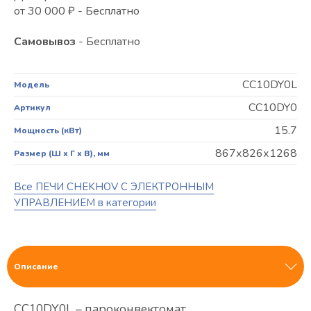
от 30 000 ₽ - Бесплатно
Самовывоз
- Бесплатно
CC10DY0L
Модель
CC10DY0
Артикул
15.7
Мощность (кВт)
867х826х1268
Размер (Ш х Г х В), мм
Все ПЕЧИ CHEKHOV С ЭЛЕКТРОННЫМ
УПРАВЛЕНИЕМ в категории
Описание
CC10DY0L – пароконвектомат,