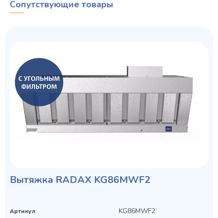
Сопутствующие товары
Колода разрубочная КР-5/5
Вытяжка RADAX KG86MWF2
KG86MWF2
Артикул