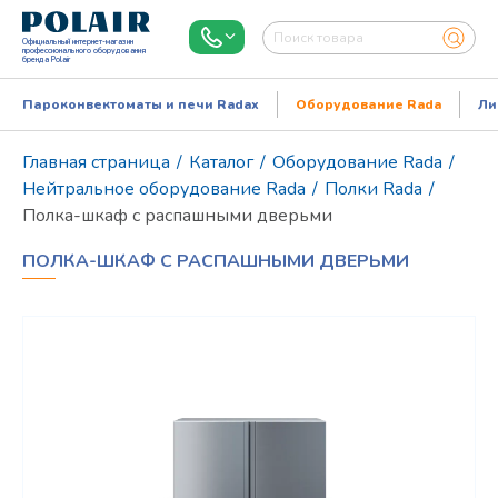
Официальный интернет-магазин
профессионального оборудования
бренда Polair
Пароконвектоматы и печи Radax
Оборудование Rada
Ли
Главная страница
/
Каталог
/
Оборудование Rada
/
Нейтральное оборудование Rada
/
Полки Rada
/
Полка-шкаф с распашными дверьми
ПОЛКА-ШКАФ С РАСПАШНЫМИ ДВЕРЬМИ
Режим работы:
Пн..Пт: 9.00-18.00