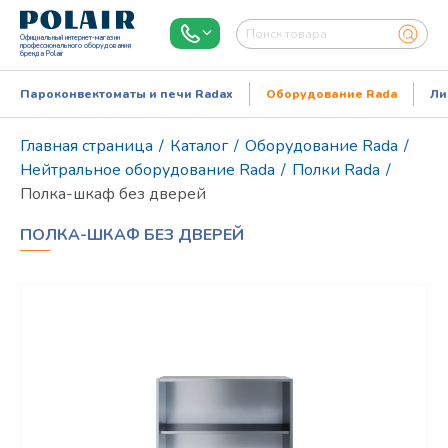
Официальный интернет-магазин
профессионального оборудования
бренда Polair
Пароконвектоматы и печи Radax
Оборудование Rada
Ли
Главная страница
/
Каталог
/
Оборудование Rada
/
Нейтральное оборудование Rada
/
Полки Rada
/
Полка-шкаф без дверей
ПОЛКА-ШКАФ БЕЗ ДВЕРЕЙ
Режим работы:
Пн..Пт: 9.00-18.00