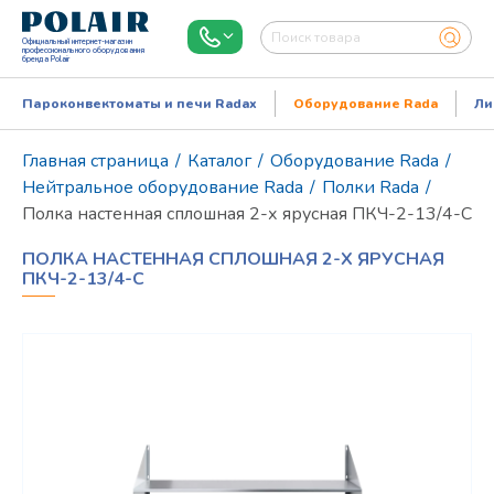
Официальный интернет-магазин
профессионального оборудования
бренда Polair
Пароконвектоматы и печи Radax
Оборудование Rada
Ли
Главная страница
/
Каталог
/
Оборудование Rada
/
Нейтральное оборудование Rada
/
Полки Rada
/
Полка настенная сплошная 2-х ярусная ПКЧ-2-13/4-С
ПОЛКА НАСТЕННАЯ СПЛОШНАЯ 2-Х ЯРУСНАЯ
ПКЧ-2-13/4-С
Режим работы:
Пн..Пт: 9.00-18.00