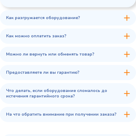
Как разгружается оборудование?
45 900 ₽
✓ В наличии
В сравнение
Как можно оплатить заказ?
В избранное
Купить в 1 клик
В корзину
Можно ли вернуть или обменять товар?
Предоставляете ли вы гарантию?
Что делать, если оборудование сломалось до
истечения гарантийного срока?
На что обратить внимание при получении заказа?