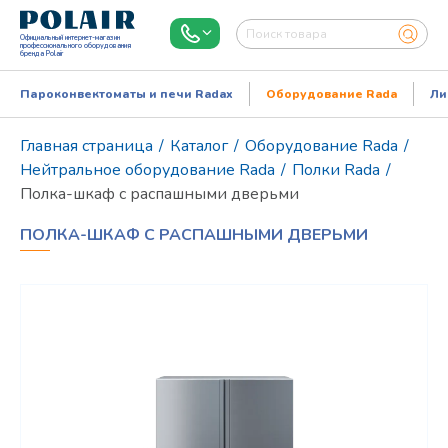
Официальный интернет-магазин
профессионального оборудования
бренда Polair
Пароконвектоматы и печи Radax
Оборудование Rada
Ли
Главная страница
/
Каталог
/
Оборудование Rada
/
Нейтральное оборудование Rada
/
Полки Rada
/
Полка-шкаф с распашными дверьми
ПОЛКА-ШКАФ С РАСПАШНЫМИ ДВЕРЬМИ
Режим работы:
Пн..Пт: 9.00-18.00