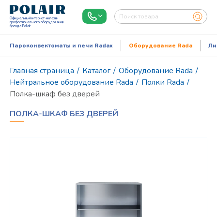
Официальный интернет-магазин
профессионального оборудования
бренда Polair
Пароконвектоматы и печи Radax
Оборудование Rada
Ли
Главная страница
/
Каталог
/
Оборудование Rada
/
Нейтральное оборудование Rada
/
Полки Rada
/
Полка-шкаф без дверей
ПОЛКА-ШКАФ БЕЗ ДВЕРЕЙ
Режим работы:
Пн..Пт: 9.00-18.00