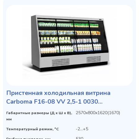
Пристенная холодильная витрина
Carboma F16-08 VV 2,5-1 0030
STANDARD фронт X1
2570х800х1620(1670)
Габаритные размеры (Д х Ш х В),
мм
-2...+5
Температурный режим, °C
530
Глубина выкладки, мм