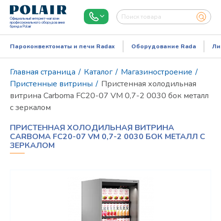
Официальный интернет-магазин
профессионального оборудования
бренда Polair
Пароконвектоматы и печи Radax
Оборудование Rada
Ли
Главная страница
/
Каталог
/
Магазиностроение
/
Пристенные витрины
/
Пристенная холодильная
витрина Carboma FC20-07 VM 0,7-2 0030 бок металл
с зеркалом
ПРИСТЕННАЯ ХОЛОДИЛЬНАЯ ВИТРИНА
CARBOMA FC20-07 VM 0,7-2 0030 БОК МЕТАЛЛ С
ЗЕРКАЛОМ
Режим работы:
Пн..Пт: 9.00-18.00