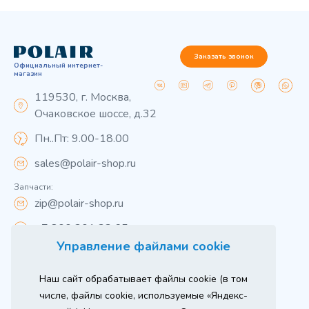
Заказать звонок
Официальный интернет-
магазин
119530, г. Москва,
Очаковское шоссе, д.32
Пн..Пт: 9.00-18.00
sales@polair-shop.ru
Запчасти:
zip@polair-shop.ru
+7 800 301 33 65
Управление файлами cookie
Цены указаны для центрального региона.
Наш сайт обрабатывает файлы cookie (в том
Вся информация на сайте о товарах носит
справочный характер и не является публичной
числе, файлы cookie, используемые «Яндекс-
офертой в соответствии с пунктом 2 статьи 437 ГК РФ.