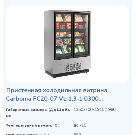
Пристенная холодильная витрина
Carboma FC20-07 VL 1,3-1 0300
STANDARD фронт X5L
1350х700х1910(1960)
Габаритные размеры (Д х Ш х В),
мм
до -18
Температурный режим, °C
500
Глубина выкладки, мм