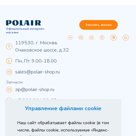
Заказать звонок
Официальный интернет-
магазин
119530, г. Москва,
Очаковское шоссе, д.32
Пн..Пт: 9.00-18.00
sales@polair-shop.ru
Запчасти:
zip@polair-shop.ru
+7 800 301 33 65
Управление файлами cookie
Цены указаны для центрального региона.
Наш сайт обрабатывает файлы cookie (в том
Вся информация на сайте о товарах носит
справочный характер и не является публичной
числе, файлы cookie, используемые «Яндекс-
офертой в соответствии с пунктом 2 статьи 437 ГК РФ.