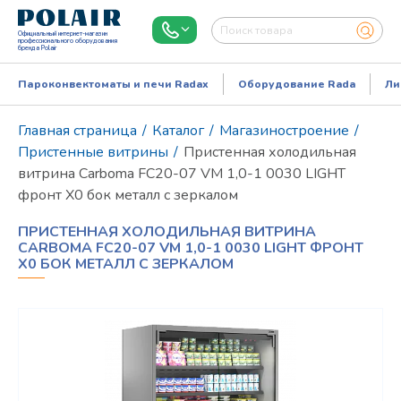
Официальный интернет-магазин
профессионального оборудования
бренда Polair
Пароконвектоматы и печи Radax
Оборудование Rada
Ли
Главная страница
/
Каталог
/
Магазиностроение
/
Пристенные витрины
/
Пристенная холодильная
витрина Carboma FC20-07 VM 1,0-1 0030 LIGHT
фронт X0 бок металл с зеркалом
ПРИСТЕННАЯ ХОЛОДИЛЬНАЯ ВИТРИНА
CARBOMA FC20-07 VM 1,0-1 0030 LIGHT ФРОНТ
X0 БОК МЕТАЛЛ С ЗЕРКАЛОМ
Режим работы:
Пн..Пт: 9.00-18.00