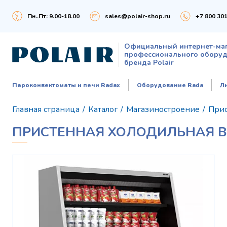
Пн..Пт: 9.00-18.00
sales@polair-shop.ru
+7 800 301
Официальный интернет-ма
профессионального обору
бренда Polair
Пароконвектоматы и печи Radax
Оборудование Rada
Л
Главная страница
/
Каталог
/
Магазиностроение
/
При
ПРИСТЕННАЯ ХОЛОДИЛЬНАЯ ВИ