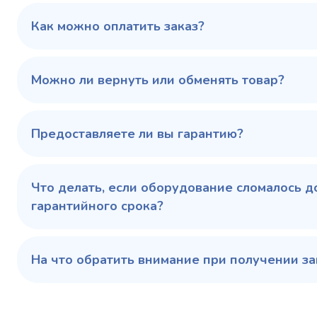
0…+6
Температурный
режим, °C
Как можно оплатить заказ?
Температ
режим, °C
100 343 ₽
102 79
✓ В наличии
Можно ли вернуть или обменять товар?
В сравнение
В избранное
Предоставляете ли вы гарантию?
Купить в 1 клик
В корзину
Купить 
Что делать, если оборудование сломалось д
гарантийного срока?
На что обратить внимание при получении за