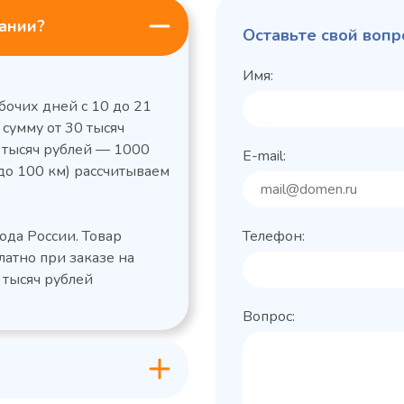
пании?
Оставьте свой вопр
Имя:
бочих дней с 10 до 21
 сумму от 30 тысяч
0 тысяч рублей — 1000
E-mail:
до 100 км) рассчитываем
льный стол Polair
Холодильный
фармацевтический
етемпературный
Polair ШХФ-0,2
ода России. Товар
Телефон:
1050421d
2,8
Расход
латно при заказе на
электроэнергии за
1200x605x850/91
ые
сутки, кВт/ч, не
 тысяч рублей
 х Ш х В),
0
более
Вопрос:
600x63
Габаритные
Grande -
лов
размеры (Д х Ш х В),
классическая
мм
серия с
+0…+15
Температурный
максимальным