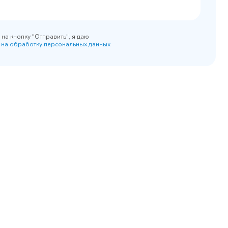
на кнопку "Отправить", я даю
 на обработку персональных данных
45 900 ₽
 наличии
✓ В наличии
равнение
В сравнение
бранное
В избранное
рзину
Купить в 1 клик
В корзину