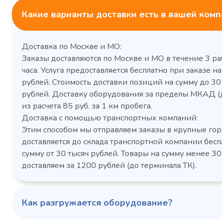
Какие варианты доставки есть в вашей ком
Доставка по Москве и МО:
Заказы доставляются по Москве и МО в течение 3 ра
часа. Услуга предоставляется бесплатно при заказе на
рублей. Стоимость доставки позиций на сумму до 3
рублей. Доставку оборудования за пределы МКАД (
Холодильный шкаф Polair
Холоди
из расчета 85 руб. за 1 км пробега.
CM105-G из нержавеющей
TM2-G
Доставка с помощью транспортных компаний:
стали
средн
Этим способом мы отправляем заказы в крупные гор
3,5
Расход
Артикул
доставляется до склада транспортной компании бесп
электроэнергии за
Габаритн
сутки, кВт/ч, не
сумму от 30 тысяч рублей. Товары на сумму менее 30
размеры (Д
более
доставляем за 1200 рублей (до терминала ТК).
мм
1103424d
Артикул
Серия сто
697x695x1960
Габаритные
Как разгружается оборудование?
размеры (Д х Ш х В),
мм