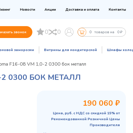
изинг
Новости
Акции
Доставка и оплата
Контакты
0
0
аказать звонок
0
товаров на
0 ₽
оковой заморозки
Витрины для кондитерской
Шкафы холо
oma F16-08 VM 1,0-2 0300 бок металл
2 0300 БОК МЕТАЛЛ
190 060 ₽
Цена, руб. с НДС со скидкой 15% от
Рекомендованной Розничной Цены
Производителя