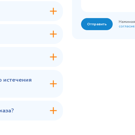
режим, °C
ассортиментом
200
Объем, л
-2...+10
урный
Нажимая 
Отправить
согласие
7 ₽
60 775 ₽
✓ В наличии
✓ В
В сравнение
В с
В избранное
В из
в 1 клик
В корзину
Купить в 1 клик
В ко
о истечения
каза?