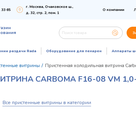
г. Москва, Очаковское ш.,
 33 65
О компании
Л
д. 32, стр. 2, пом. 1
газин
дования
З
инии раздачи Rada
Оборудование для пекарен
Аппараты ш
стенные витрины
/
Пристенная холодильная витрина Carb
ТРИНА CARBOMA F16-08 VM 1,0-
Все пристенные витрины в категории