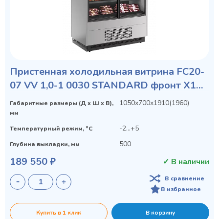
Пристенная холодильная витрина FC20-
07 VV 1,0-1 0030 STANDARD фронт X1
бок металл с зеркалом
1050х700х1910(1960)
Габаритные размеры (Д х Ш х В),
мм
-2...+5
Температурный режим, °C
500
Глубина выкладки, мм
189 550 ₽
✓ В наличии
В сравнение
В избранное
Купить в 1 клик
В корзину