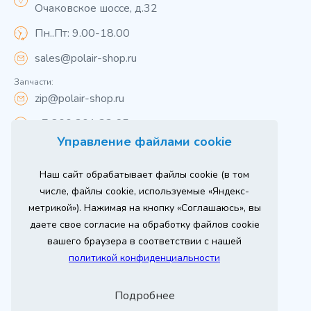
Очаковское шоссе, д.32
Пн..Пт: 9.00-18.00
sales@polair-shop.ru
Запчасти:
zip@polair-shop.ru
+7 800 301 33 65
Управление файлами cookie
Цены указаны для центрального региона.
Наш сайт обрабатывает файлы cookie (в том
Вся информация на сайте о товарах носит
справочный характер и не является публичной
числе, файлы cookie, используемые «Яндекс-
офертой в соответствии с пунктом 2 статьи 437 ГК РФ.
метрикой»). Нажимая на кнопку «Соглашаюсь», вы
Для получения подробной информации о наличии и
стоимости указанных товаров и (или) услуг,
даете свое согласие на обработку файлов cookie
пожалуйста, обращайтесь к менеджеру сайта по
телефону
вашего браузера в соответствии с нашей
При использовании материалов сайта ссылка
политикой конфиденциальности
обязательна.
Политика конфиденциальности
Подробнее
ыгодный
Любое
Продвижение сайта
Оставь заявку
изинг
оборудование