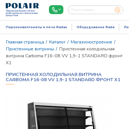
Официальный интернет-магазин
профессионального оборудования
бренда Polair
Пароконвектоматы и печи Radax
Оборудование Rada
Ли
Главная страница
/
Каталог
/
Магазиностроение
/
Пристенные витрины
/
Пристенная холодильная
витрина Carboma F16-08 VV 1,9-1 STANDARD фронт
X1
ПРИСТЕННАЯ ХОЛОДИЛЬНАЯ ВИТРИНА
CARBOMA F16-08 VV 1,9-1 STANDARD ФРОНТ X1
Режим работы:
Пн..Пт: 9.00-18.00